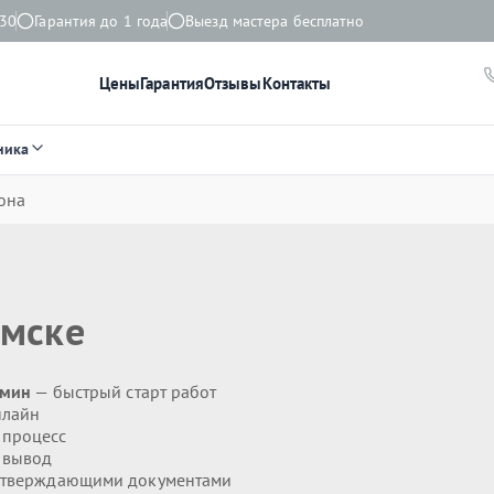
:30
Гарантия до 1 года
Выезд мастера бесплатно
Цены
Гарантия
Отзывы
Контакты
ника
она
омске
 мин
— быстрый старт работ
нлайн
 процесс
 вывод
дтверждающими документами