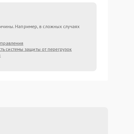
ричины. Например, в сложных случаях
управления
ть системы защиты от перегрузок
я