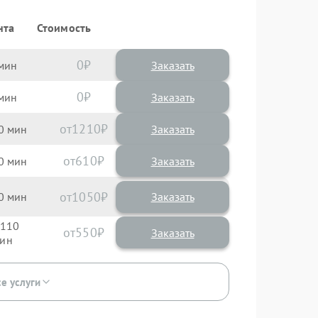
нта
Стоимость
0
Заказать
0
Заказать
1210
0
610
0
1050
0
110
550
се услуги