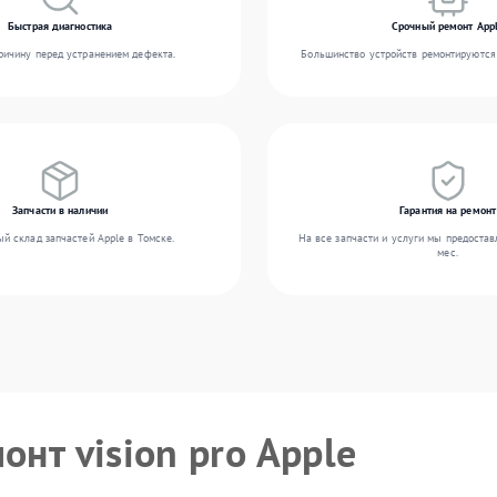
Быстрая диагностика
Срочный ремонт App
ичину перед устранением дефекта.
Большинство устройств ремонтируются 
Запчасти в наличии
Гарантия на ремонт
й склад запчастей Apple в Томске.
На все запчасти и услуги мы предостав
мес.
онт vision pro Apple