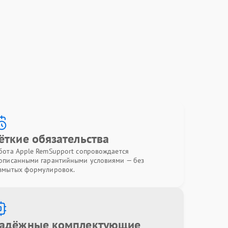
ёткие обязательства
бота Apple RemSupport сопровождается
описанными гарантийными условиями — без
змытых формулировок.
адёжные комплектующие