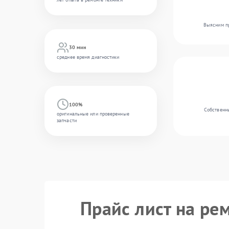
Выясним пр
30 мин
среднее время диагностики
100%
Собственны
оригинальные или проверенные
запчасти
Прайс лист на рем