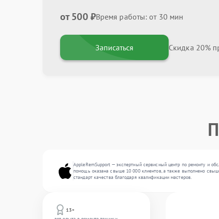
от 500 ₽
Время работы: от 30 мин
Записаться
Скидка 20% пр
П
AppleRemSupport — экспертный сервисный центр по ремонту и обс
помощь оказана свыше 10 000 клиентов, а также выполнено свыше
стандарт качества благодаря квалификации мастеров.
13+
лет опыта в ремонте техники