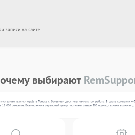
и записи на сайте
очему выбирают
RemSuppo
луживанию техники Apple в Томске с более чем десятилетним опытом работы. В штате компании — 
 12 000 ремонтов. Ежемесячно в сервисный центр поступает свыше 300 единиц техники, включая , 