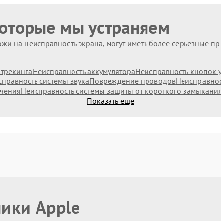
которые мы устраняем
жи на неисправность экрана, могут иметь более серьезные п
 трекинга
Неисправность аккумулятора
Неисправность кнопок 
правность системы звука
Повреждение проводов
Неисправнос
ючения
Неисправность системы защиты от короткого замыкани
Показать еще
ники Apple