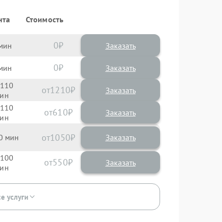
нта
Стоимость
0
Заказать
0
Заказать
110
1210
110
610
1050
0
100
550
се услуги