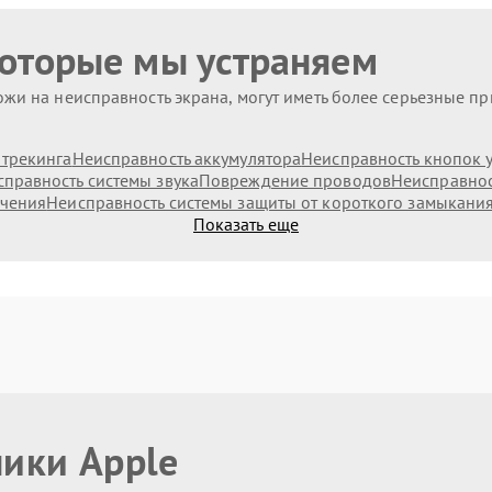
которые мы устраняем
жи на неисправность экрана, могут иметь более серьезные п
 трекинга
Неисправность аккумулятора
Неисправность кнопок 
правность системы звука
Повреждение проводов
Неисправнос
ючения
Неисправность системы защиты от короткого замыкани
Показать еще
ники Apple