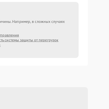
ричины. Например, в сложных случаях
управления
ть системы защиты от перегрузок
я