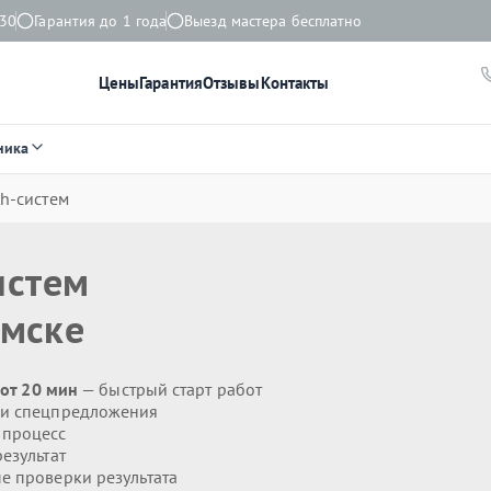
:30
Гарантия до 1 года
Выезд мастера бесплатно
Цены
Гарантия
Отзывы
Контакты
ника
th-систем
истем
омске
 от 20 мин
— быстрый старт работ
 и спецпредложения
 процесс
езультат
 проверки результата