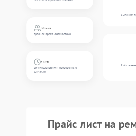
Выясним пр
30 мин
среднее время диагностики
100%
Собственны
оригинальные или проверенные
запчасти
Прайс лист на рем