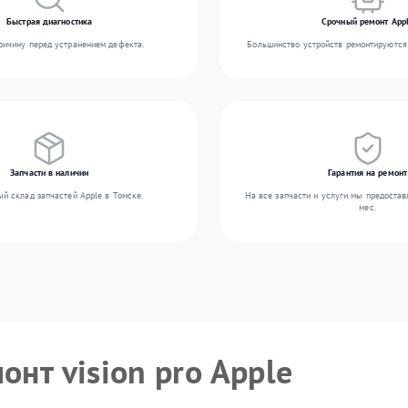
Быстрая диагностика
Срочный ремонт App
ичину перед устранением дефекта.
Большинство устройств ремонтируются 
Запчасти в наличии
Гарантия на ремонт
й склад запчастей Apple в Томске.
На все запчасти и услуги мы предостав
мес.
онт vision pro Apple