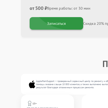
от 500 ₽
Время работы: от 30 мин
Записаться
Скидка 20% пр
П
AppleRemSupport — проверенный сервисный центр по ремонту и об
помощь оказана свыше 10 000 клиентов, а также выполнено выпол
результат благодаря отлаженным процессам ремонта.
13+
лет опыта в ремонте техники