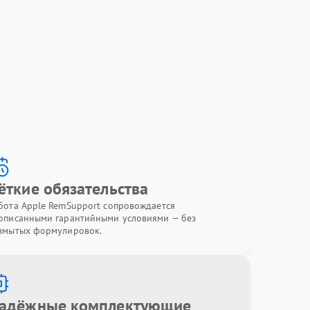
ёткие обязательства
бота Apple RemSupport сопровождается
описанными гарантийными условиями — без
змытых формулировок.
адёжные комплектующие