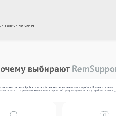
и записи на сайте
очему выбирают
RemSuppo
служиванию техники Apple в Томске с более чем десятилетним опытом работы. В штате компании —
нено более 12 000 ремонтов. Ежемесячно в сервисный центр поступает от 300 устройств, включая ,