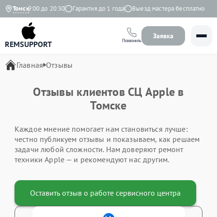
невно с 9:00 до 20:30
Томск
Гарантия до 1 года
Выезд мастера бесплатно
Заявка
Позвонить
REMSUPPORT
Главная
Отзывы
Отзывы клиентов СЦ Apple в
Томске
Каждое мнение помогает нам становиться лучше:
честно публикуем отзывы и показываем, как решаем
задачи любой сложности. Нам доверяют ремонт
техники Apple — и рекомендуют нас другим.
Оставить отзыв о работе сервисного центра