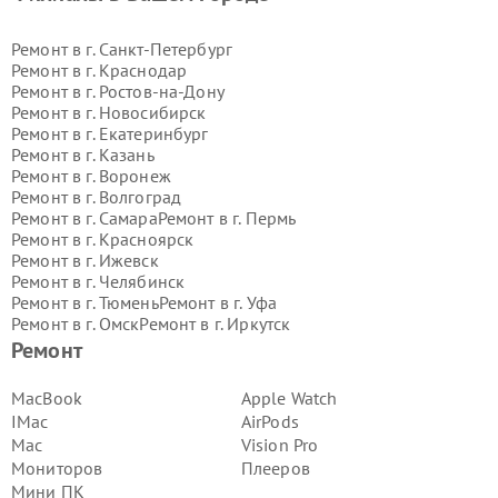
Ремонт в г.
Санкт-Петербург
Ремонт в г.
Краснодар
Ремонт в г.
Ростов-на-Дону
Ремонт в г.
Новосибирск
Ремонт в г.
Екатеринбург
Ремонт в г.
Казань
Ремонт в г.
Воронеж
Ремонт в г.
Волгоград
Ремонт в г.
Самара
Ремонт в г.
Пермь
Ремонт в г.
Красноярск
Ремонт в г.
Ижевск
Ремонт в г.
Челябинск
Ремонт в г.
Тюмень
Ремонт в г.
Уфа
Ремонт в г.
Омск
Ремонт в г.
Иркутск
Ремонт в г.
Ярославль
Ремонт
Ремонт в г.
Саратов
Ремонт в г.
Барнаул
MacBook
Apple Watch
Ремонт в г.
Тольятти
IMac
AirPods
Ремонт в г.
Хабаровск
Mac
Vision Pro
Ремонт в г.
Томск
Мониторов
Плееров
Ремонт в г.
Ульяновск
Мини ПК
Ремонт в г.
Киров