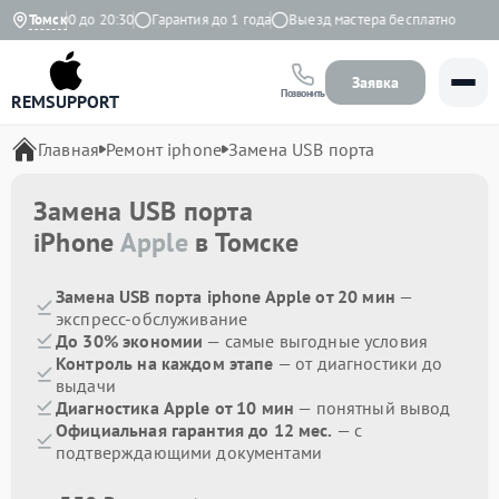
о с 9:00 до 20:30
Томск
Гарантия до 1 года
Выезд мастера бесплатно
Заявка
Позвонить
REMSUPPORT
Главная
Ремонт iphone
Замена USB порта
Замена USB порта
iPhone
Apple
в Томске
Замена USB порта iphone Apple от 20 мин
—
экспресс-обслуживание
До 30% экономии
— самые выгодные условия
Контроль на каждом этапе
— от диагностики до
выдачи
Диагностика Apple от 10 мин
— понятный вывод
Официальная гарантия до 12 мес.
— с
подтверждающими документами