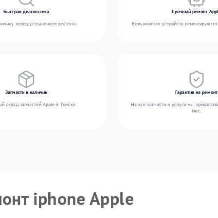
Быстрая диагностика
Срочный ремонт App
ичину перед устранением дефекта.
Большинство устройств ремонтируются 
Запчасти в наличии
Гарантия на ремонт
й склад запчастей Apple в Томске.
На все запчасти и услуги мы предостав
мес.
монт iphone Apple