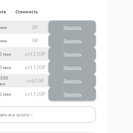
нта
Стоимость
0
Заказать
0
Заказать
1210
0
1320
0
100
610
1320
0
зать все услуги