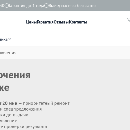
:30
Гарантия до 1 года
Выезд мастера бесплатно
Цены
Гарантия
Отзывы
Контакты
ника
лючения
ючения
ке
т 20 мин
— приоритетный ремонт
 и спецпредложения
ики до выдачи
явление
 проверки результата