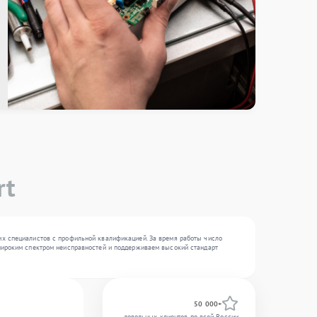
rt
ких специалистов с профильной квалификацией. За время работы число
 широким спектром неисправностей и поддерживаем высокий стандарт
50 000+
довольных клиентов по всей России