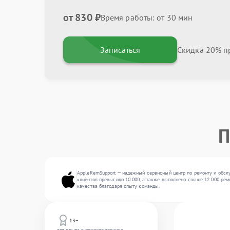
от 830 ₽
Время работы: от 30 мин
Записаться
Скидка 20% пр
П
AppleRemSupport — надежный сервисный центр по ремонту и обслу
клиентов превысило 10 000, а также выполнено свыше 12 000 рем
качества благодаря опыту команды.
13+
лет опыта в ремонте техники