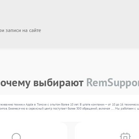
и записи на сайте
очему выбирают
RemSuppo
живанию техники Apple в Томске с опытом более 10 лет. В штате компании — от 10 до 16 техничес
онтов. Ежемесячно в сервисный центр поступает более 300 обращений, включая , , . Мы работаем с