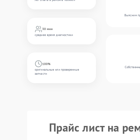
Выясним пр
30 мин
среднее время диагностики
100%
Собственны
оригинальные или проверенные
запчасти
Прайс лист на ре