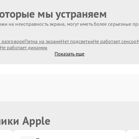
которые мы устраняем
жи на неисправность экрана, могут иметь более серьезные п
и разговоре
Пятна на экране
Нет подсветки
Не работает сенсор
Не работает динамик
Показать еще
ники Apple