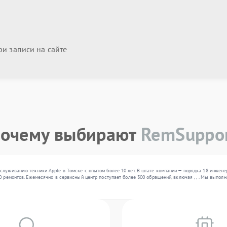
и записи на сайте
очему выбирают
RemSuppo
служиванию техники Apple в Томске с опытом более 10 лет. В штате компании — порядка 18 инжене
0 ремонтов. Ежемесячно в сервисный центр поступает более 300 обращений, включая , , . Мы выпо