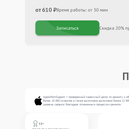
от 610 ₽
Время работы: от 30 мин
Записаться
Скидка 20% пр
П
AppleRemSupport — проверенный сервисный центр по ремонту и об
более 10 000 клиентов, а также выполнено выполнено более 12 00
уровень сервиса благодаря отлаженным процессам ремонта.
13+
лет опыта в ремонте техники