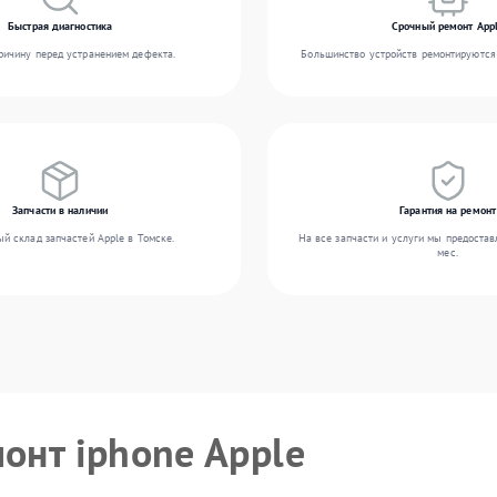
Быстрая диагностика
Срочный ремонт App
ичину перед устранением дефекта.
Большинство устройств ремонтируются 
Запчасти в наличии
Гарантия на ремонт
й склад запчастей Apple в Томске.
На все запчасти и услуги мы предостав
мес.
монт iphone Apple