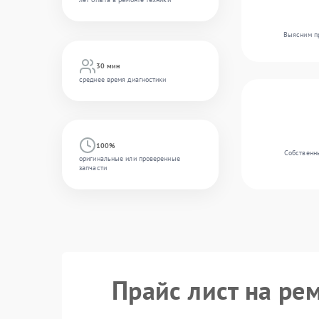
Выясним пр
30 мин
среднее время диагностики
100%
Собственны
оригинальные или проверенные
запчасти
Прайс лист на ре