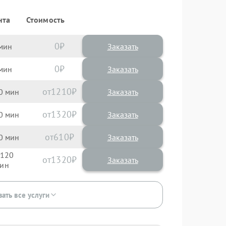
нта
Стоимость
0
Заказать
0
Заказать
1210
0
1320
0
610
0
120
1320
зать все услуги