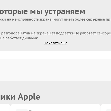
которые мы устраняем
жи на неисправность экрана, могут иметь более серьезные п
и разговоре
Пятна на экране
Нет подсветки
Не работает сенсор
Не работает динамик
Показать еще
ники Apple