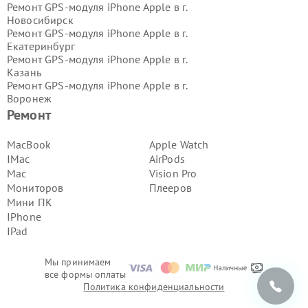
Ремонт GPS-модуля iPhone Apple в г.
Новосибирск
Ремонт GPS-модуля iPhone Apple в г.
Екатеринбург
Ремонт GPS-модуля iPhone Apple в г.
Казань
Ремонт GPS-модуля iPhone Apple в г.
Воронеж
Ремонт GPS-модуля iPhone Apple в г.
Ремонт
Волгоград
Ремонт GPS-модуля iPhone Apple в г.
MacBook
Apple Watch
Самара
IMac
AirPods
Ремонт GPS-модуля iPhone Apple в г.
Mac
Vision Pro
Пермь
Мониторов
Плееров
Ремонт GPS-модуля iPhone Apple в г.
Мини ПК
Красноярск
Ремонт GPS-модуля iPhone Apple в г.
IPhone
Ижевск
IPad
Ремонт GPS-модуля iPhone Apple в г.
Челябинск
Мы принимаем
Ремонт GPS-модуля iPhone Apple в г.
все формы оплаты
Тюмень
Политика конфиденциальности
Ремонт GPS-модуля iPhone Apple в г.
Уфа