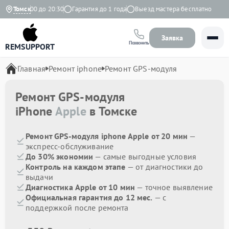
вно с 9:00 до 20:30
Томск
Гарантия до 1 года
Выезд мастера бесплатно
Заявка
Позвонить
REMSUPPORT
Главная
Ремонт iphone
Ремонт GPS-модуля
Ремонт GPS-модуля
iPhone
Apple
в Томске
Ремонт GPS-модуля iphone Apple от 20 мин
—
экспресс-обслуживание
До 30% экономии
— самые выгодные условия
Контроль на каждом этапе
— от диагностики до
выдачи
Диагностика Apple от 10 мин
— точное выявление
Официальная гарантия до 12 мес.
— с
поддержкой после ремонта