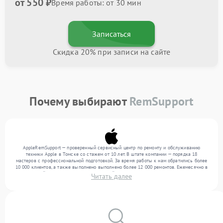
от 550 ₽
Время работы: от 30 мин
Записаться
Скидка 20% при записи на сайте
Почему выбирают
RemSupport
AppleRemSupport — проверенный сервисный центр по ремонту и обслуживанию
техники Apple в Томске со стажем от 10 лет. В штате компании — порядка 18
мастеров с профессиональной подготовкой. За время работы к нам обратились более
10 000 клиентов, а также выполнено выполнено более 12 000 ремонтов. Ежемесячно в
сервисный центр поступает от 300 устройств, включая , , . Мы выполняем ремонт
Читать далее
различного уровня сложности и гарантируем высокое качество обслуживания
благодаря квалификации мастеров.