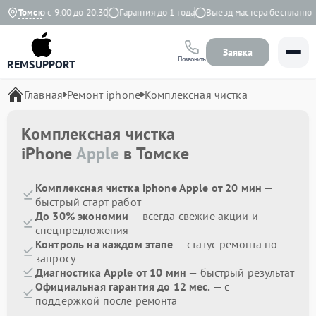
дневно с 9:00 до 20:30
Томск
Гарантия до 1 года
Выезд мастера бесплатно
Заявка
Позвонить
REMSUPPORT
Главная
Ремонт iphone
Комплексная чистка
Комплексная чистка
iPhone
Apple
в Томске
Комплексная чистка iphone Apple от 20 мин
—
быстрый старт работ
До 30% экономии
— всегда свежие акции и
спецпредложения
Контроль на каждом этапе
— статус ремонта по
запросу
Диагностика Apple от 10 мин
— быстрый результат
Официальная гарантия до 12 мес.
— с
поддержкой после ремонта