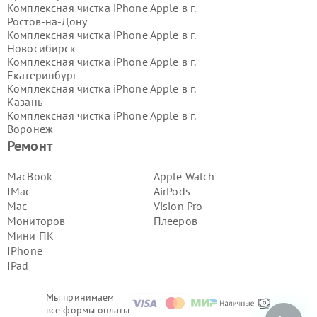
Комплексная чистка iPhone Apple в г.
Ростов-на-Дону
Комплексная чистка iPhone Apple в г.
Новосибирск
Комплексная чистка iPhone Apple в г.
Екатеринбург
Комплексная чистка iPhone Apple в г.
Казань
Комплексная чистка iPhone Apple в г.
Воронеж
Комплексная чистка iPhone Apple в г.
Ремонт
Волгоград
Комплексная чистка iPhone Apple в г.
MacBook
Apple Watch
Самара
IMac
AirPods
Комплексная чистка iPhone Apple в г.
Mac
Vision Pro
Пермь
Мониторов
Плееров
Комплексная чистка iPhone Apple в г.
Мини ПК
Красноярск
Комплексная чистка iPhone Apple в г.
IPhone
Ижевск
IPad
Комплексная чистка iPhone Apple в г.
Челябинск
Мы принимаем
Комплексная чистка iPhone Apple в г.
все формы оплаты