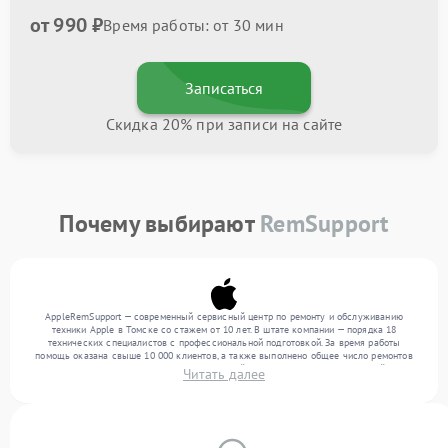
от 990 ₽
Время работы: от 30 мин
Записаться
Скидка 20% при записи на сайте
Почему выбирают
RemSupport
AppleRemSupport — современный сервисный центр по ремонту и обслуживанию
техники Apple в Томске со стажем от 10 лет. В штате компании — порядка 18
технических специалистов с профессиональной подготовкой. За время работы
помощь оказана свыше 10 000 клиентов, а также выполнено общее число ремонтов
превысило 12 000. Ежемесячно в сервисный центр поступает от 300 устройств,
Читать далее
включая , , . Мы устраняем поломки любой сложности и обеспечиваем надежный
результат благодаря опыту команды.