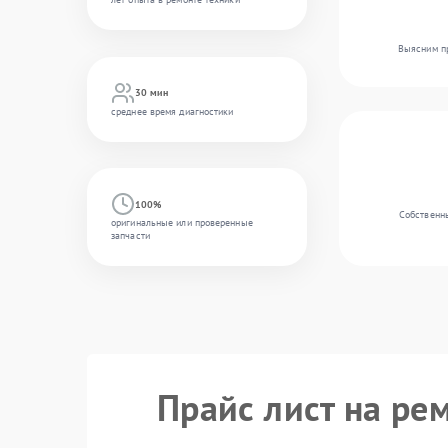
Выясним пр
30 мин
среднее время диагностики
100%
Собственны
оригинальные или проверенные
запчасти
Прайс лист на рем