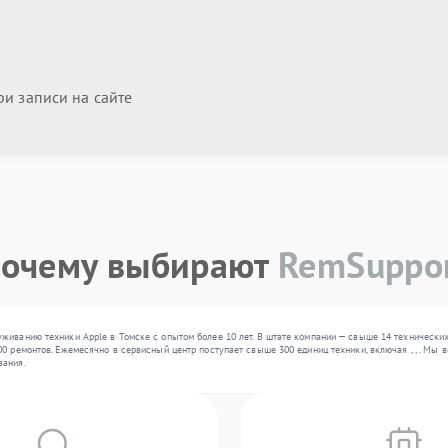
и записи на сайте
очему выбирают
RemSuppo
живанию техники Apple в Томске с опытом более 10 лет. В штате компании — свыше 14 технически
0 ремонтов. Ежемесячно в сервисный центр поступает свыше 300 единиц техники, включая , , . Мы
вания.