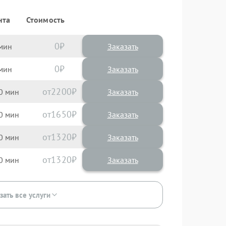
нта
Стоимость
0
Заказать
0
Заказать
2200
0
1650
0
1320
0
1320
0
зать все услуги