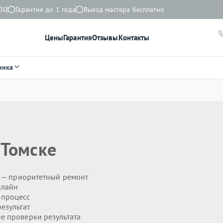
:30
Гарантия до 1 года
Выезд мастера бесплатно
Цены
Гарантия
Отзывы
Контакты
ника
 Томске
— приоритетный ремонт
нлайн
 процесс
езультат
 проверки результата