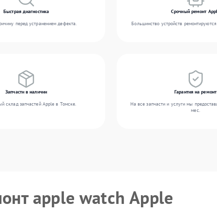
Быстрая диагностика
Срочный ремонт App
ичину перед устранением дефекта.
Большинство устройств ремонтируются 
Запчасти в наличии
Гарантия на ремонт
й склад запчастей Apple в Томске.
На все запчасти и услуги мы предостав
мес.
онт apple watch Apple