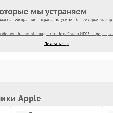
которые мы устраняем
жи на неисправность экрана, могут иметь более серьезные п
работает bluetooth
Не видят сеть
Не работает NFC
Быстро разря
Показать еще
ники Apple