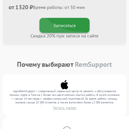
от 1320 ₽
Время работы: от 30 мин
Записаться
Скидка 20% при записи на сайте
Почему выбирают
RemSupport
AppleRemSupport — современный сервисный центр по ремонту и обслуживанию
техники Apple в Томске с более чем десятилетним опытом работы. В штате компании
— свыше 14 мастеров с профессиональной подготовкой. За время работы помощь
оказана свыше 10 000 клиентов, а также выполнено более 12 000 ремонтов.
Ежемесячно в сервисный центр поступает свыше 300 единиц техники, включая , , . Мы
Читать далее
устраняем поломки любой сложности и обеспечиваем надежный результат благодаря
использованию современного оборудования.