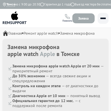
жедневно с 9:00 до 20:30
Томск
Гарантия до 1 года
Выезд мастера бесплатно
Заявка
Позвонить
REMSUPPORT
Главная
Ремонт apple watch
Замена микрофона
Замена микрофона
apple watch
Apple
в Томске
Замена микрофона apple watch Apple от 20 мин
—
приоритетный ремонт
До 30% экономии
— всегда свежие акции и
спецпредложения
Контроль на каждом этапе
— от диагностики до
выдачи
Диагностика Apple от 10 мин
— понятный вывод
Официальная гарантия до 12 мес.
— с
поддержкой после ремонта