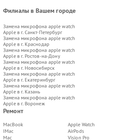
Филиалы в Вашем городе
Замена микрофона apple watch
Apple в г.
Санкт-Петербург
Замена микрофона apple watch
Apple в г.
Краснодар
Замена микрофона apple watch
Apple в г.
Ростов-на-Дону
Замена микрофона apple watch
Apple в г.
Новосибирск
Замена микрофона apple watch
Apple в г.
Екатеринбург
Замена микрофона apple watch
Apple в г.
Казань
Замена микрофона apple watch
Apple в г.
Воронеж
Замена микрофона apple watch
Ремонт
Apple в г.
Волгоград
Замена микрофона apple watch
MacBook
Apple Watch
Apple в г.
Самара
IMac
AirPods
Замена микрофона apple watch
Mac
Vision Pro
Apple в г.
Пермь