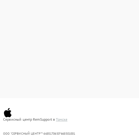
Сервисный центр RemSupport в
Томске
ООО "СЕРВИСНЫЙ ЦЕНТР"* 6685170650*668501001