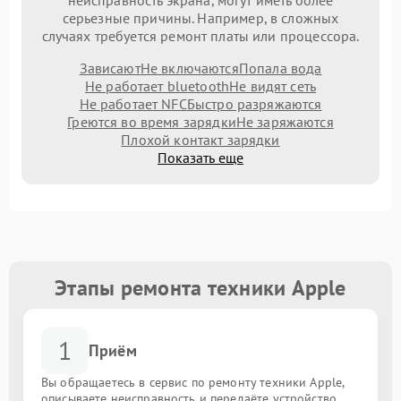
неисправность экрана, могут иметь более
серьезные причины. Например, в сложных
случаях требуется ремонт платы или процессора.
Зависают
Не включаются
Попала вода
Не работает bluetooth
Не видят сеть
Не работает NFC
Быстро разряжаются
Греются во время зарядки
Не заряжаются
Плохой контакт зарядки
Показать еще
Этапы ремонта техники Apple
1
Приём
Вы обращаетесь в сервис по ремонту техники Apple,
описываете неисправность и передаёте устройство