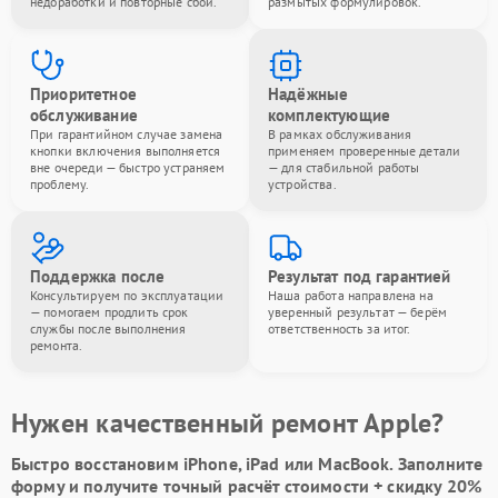
недоработки и повторные сбои.
размытых формулировок.
Приоритетное
Надёжные
обслуживание
комплектующие
При гарантийном случае замена
В рамках обслуживания
кнопки включения выполняется
применяем проверенные детали
вне очереди — быстро устраняем
— для стабильной работы
проблему.
устройства.
Поддержка после
Результат под гарантией
Консультируем по эксплуатации
Наша работа направлена на
— помогаем продлить срок
уверенный результат — берём
службы после выполнения
ответственность за итог.
ремонта.
Нужен качественный ремонт Apple?
Быстро восстановим iPhone, iPad или MacBook.
Заполните
форму
и получите точный расчёт стоимости +
скидку 20%