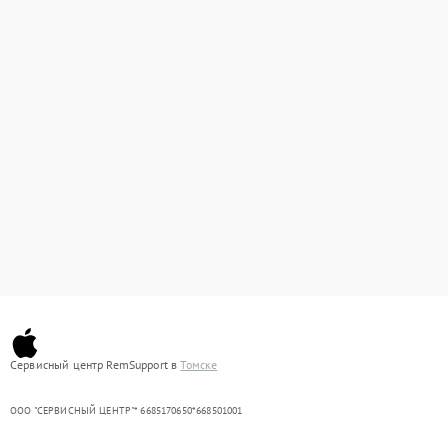
Сервисный центр RemSupport в
Томске
ООО "СЕРВИСНЫЙ ЦЕНТР"* 6685170650*668501001