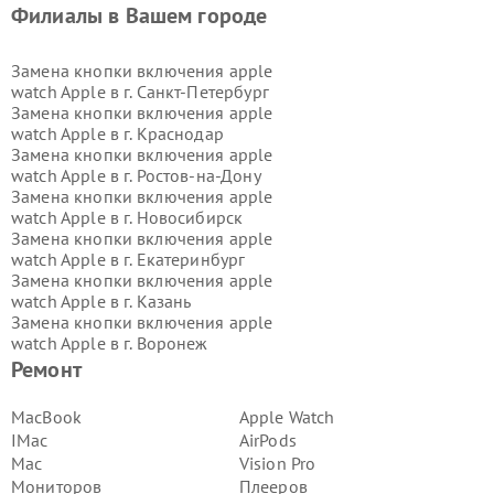
Филиалы в Вашем городе
Замена кнопки включения apple
watch Apple в г.
Санкт-Петербург
Замена кнопки включения apple
watch Apple в г.
Краснодар
Замена кнопки включения apple
watch Apple в г.
Ростов-на-Дону
Замена кнопки включения apple
watch Apple в г.
Новосибирск
Замена кнопки включения apple
watch Apple в г.
Екатеринбург
Замена кнопки включения apple
watch Apple в г.
Казань
Замена кнопки включения apple
watch Apple в г.
Воронеж
Замена кнопки включения apple
Ремонт
watch Apple в г.
Волгоград
Замена кнопки включения apple
MacBook
Apple Watch
watch Apple в г.
Самара
IMac
AirPods
Замена кнопки включения apple
Mac
Vision Pro
watch Apple в г.
Пермь
Мониторов
Плееров
Замена кнопки включения apple