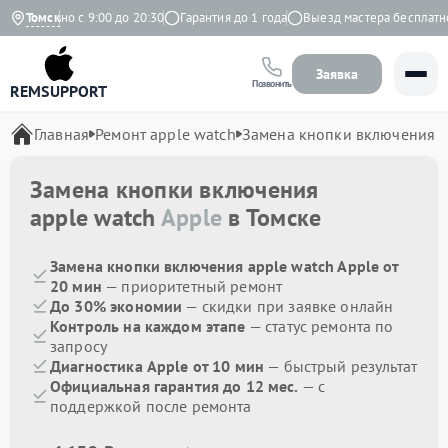
Ежедневно с 9:00 до 20:30
Томск
Гарантия до 1 года
Выезд мастера бесплатно
Заявка
Позвонить
REMSUPPORT
Главная
Ремонт apple watch
Замена кнопки включения
Замена кнопки включения
apple watch
Apple
в Томске
Замена кнопки включения apple watch Apple от
20 мин
— приоритетный ремонт
До 30% экономии
— скидки при заявке онлайн
Контроль на каждом этапе
— статус ремонта по
запросу
Диагностика Apple от 10 мин
— быстрый результат
Официальная гарантия до 12 мес.
— с
поддержкой после ремонта