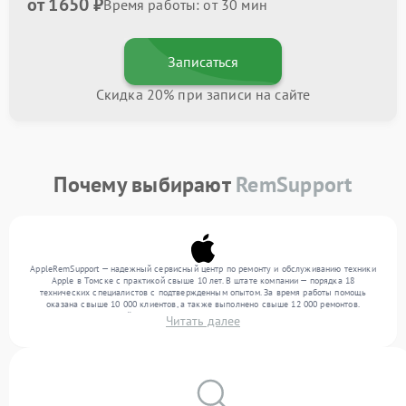
от 1650 ₽
Время работы: от 30 мин
Записаться
Скидка 20% при записи на сайте
Почему выбирают
RemSupport
AppleRemSupport — надежный сервисный центр по ремонту и обслуживанию техники
Apple в Томске с практикой свыше 10 лет. В штате компании — порядка 18
технических специалистов с подтвержденным опытом. За время работы помощь
оказана свыше 10 000 клиентов, а также выполнено свыше 12 000 ремонтов.
Ежемесячно в сервисный центр поступает свыше 300 единиц техники, включая , , . Мы
Читать далее
устраняем поломки любой сложности и обеспечиваем надежный результат благодаря
отлаженным процессам ремонта.