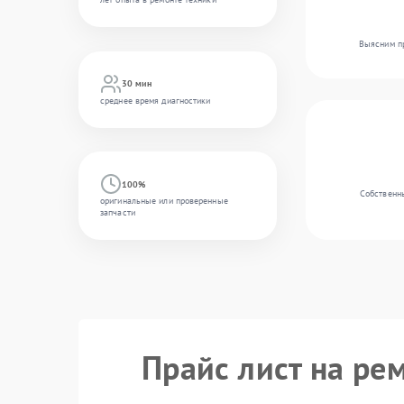
Выясним пр
30 мин
среднее время диагностики
100%
Собственны
оригинальные или проверенные
запчасти
Прайс лист на рем