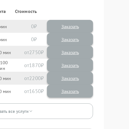
нта
Стоимость
0
Заказать
0
Заказать
2750
0
100
1870
2200
0
1650
0
зать все услуги