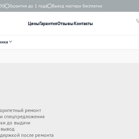
:30
Гарантия до 1 года
Выезд мастера бесплатно
Цены
Гарантия
Отзывы
Контакты
ника
оритетный ремонт
 и спецпредложения
ики до выдачи
 вывод
держкой после ремонта