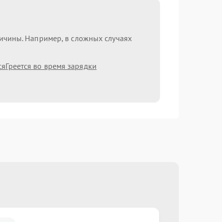
ричины. Например, в сложных случаях
ся
Греется во время зарядки