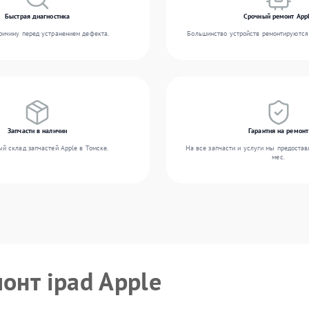
Быстрая диагностика
Срочный ремонт App
ичину перед устранением дефекта.
Большинство устройств ремонтируются 
Запчасти в наличии
Гарантия на ремонт
й склад запчастей Apple в Томске.
На все запчасти и услуги мы предостав
мес.
онт ipad Apple