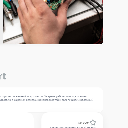
rt
 с профессиональной подготовкой. За время работы помощь оказана
ы работаем с широким спектром неисправностей и обеспечиваем надежный
50 000+
довольных клиентов по всей России