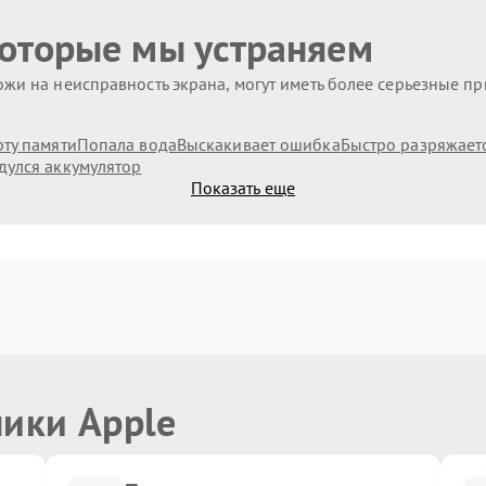
которые мы устраняем
жи на неисправность экрана, могут иметь более серьезные п
рту памяти
Попала вода
Выскакивает ошибка
Быстро разряжает
дулся аккумулятор
Показать еще
ники Apple