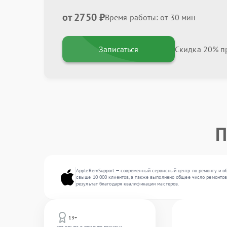
от 2750 ₽
Время работы: от 30 мин
Записаться
Скидка 20% пр
П
AppleRemSupport — современный сервисный центр по ремонту и об
свыше 10 000 клиентов, а также выполнено общее число ремонтов
результат благодаря квалификации мастеров.
13+
лет опыта в ремонте техники