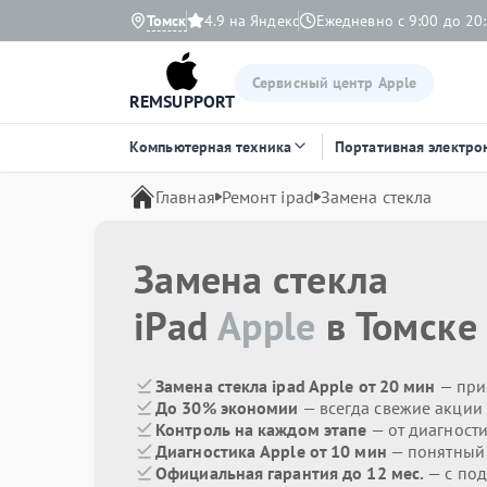
Томск
4.9 на Яндекс
Ежедневно с 9:00 до 20
Сервисный центр Apple
REMSUPPORT
Компьютерная техника
Портативная электро
Главная
Ремонт ipad
Замена стекла
Замена стекла
iPad
Apple
в Томске
Замена стекла ipad Apple от 20 мин
— при
До 30% экономии
— всегда свежие акции
Контроль на каждом этапе
— от диагност
Диагностика Apple от 10 мин
— понятный
Официальная гарантия до 12 мес.
— с под