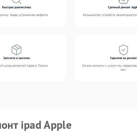
Быстрая диагностика
Срочный ремонт App
ичину перед устранением дефекта.
Большинство устройств ремонтируются 
Запчасти в наличии
Гарантия на ремонт
й склад запчастей Apple в Томске.
На все запчасти и услуги мы предостав
мес.
онт ipad Apple