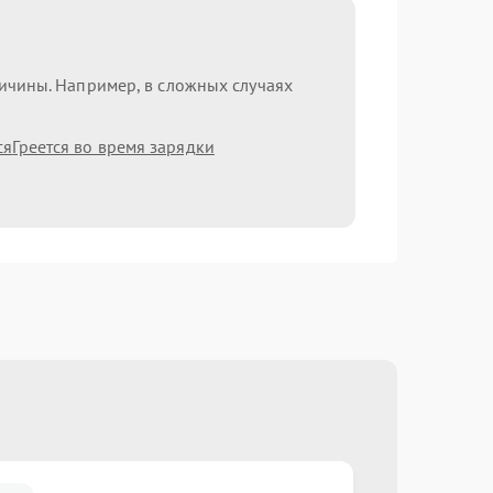
ричины. Например, в сложных случаях
ся
Греется во время зарядки