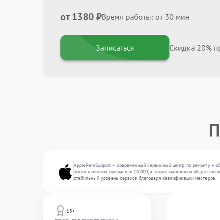
от 1380 ₽
Время работы: от 30 мин
Записаться
Скидка 20% пр
П
AppleRemSupport — современный сервисный центр по ремонту и об
число клиентов превысило 10 000, а также выполнено общее число
стабильный уровень сервиса благодаря квалификации мастеров.
13+
лет опыта в ремонте техники