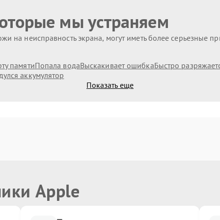
которые мы устраняем
жи на неисправность экрана, могут иметь более серьезные п
рту памяти
Попала вода
Выскакивает ошибка
Быстро разряжает
дулся аккумулятор
Показать еще
ники Apple