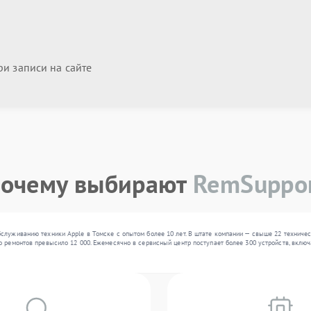
и записи на сайте
очему выбирают
RemSuppo
служиванию техники Apple в Томске с опытом более 10 лет. В штате компании — свыше 22 техничес
 ремонтов превысило 12 000. Ежемесячно в сервисный центр поступает более 300 устройств, включа