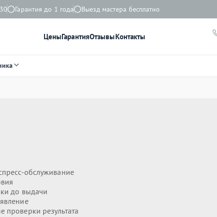
:30
Гарантия до 1 года
Выезд мастера бесплатно
Цены
Гарантия
Отзывы
Контакты
ника
спресс-обслуживание
овия
ики до выдачи
явление
 проверки результата