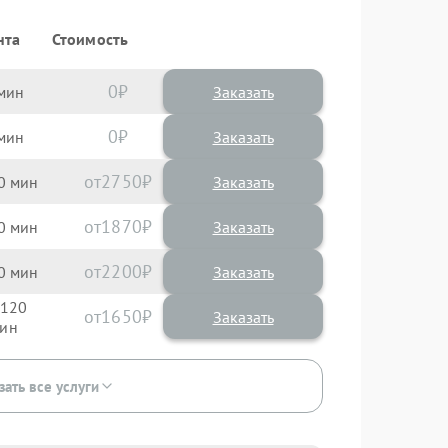
нта
Стоимость
0
Заказать
0
Заказать
2750
0
1870
0
2200
0
120
1650
зать все услуги