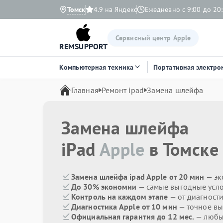
Томск
4.9 на Яндекс
Ежедневно с 9:00 до 20
Сервисный центр Apple
REMSUPPORT
Компьютерная техника
Портативная электро
Главная
Ремонт ipad
Замена шлейфа
Замена шлейфа
iPad
Apple
в Томске
Замена шлейфа ipad Apple от 20 мин
— эк
До 30% экономии
— самые выгодные усл
Контроль на каждом этапе
— от диагност
Диагностика Apple от 10 мин
— точное вы
Официальная гарантия до 12 мес.
— любые