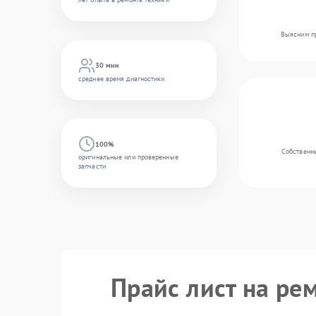
Выясним пр
30 мин
среднее время диагностики
100%
Собственны
оригинальные или проверенные
запчасти
Прайс лист на рем