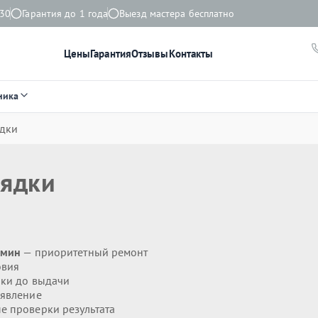
:30
Гарантия до 1 года
Выезд мастера бесплатно
Цены
Гарантия
Отзывы
Контакты
ника
ядки
рядки
 мин
— приоритетный ремонт
овия
ики до выдачи
явление
 проверки результата