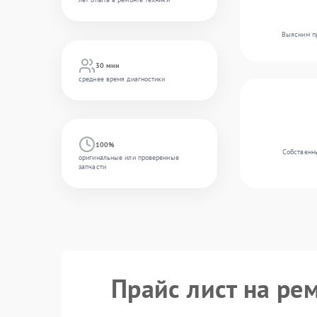
Выясним пр
30 мин
среднее время диагностики
100%
Собственны
оригинальные или проверенные
запчасти
Прайс лист на рем