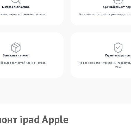
Быстрая диагностика
Срочный ремонт App
ичину перед устранением дефекта.
Большинство устройств ремонтируются 
Запчасти в наличии
Гарантия на ремонт
й склад запчастей Apple в Томске.
На все запчасти и услуги мы предостав
мес.
онт ipad Apple