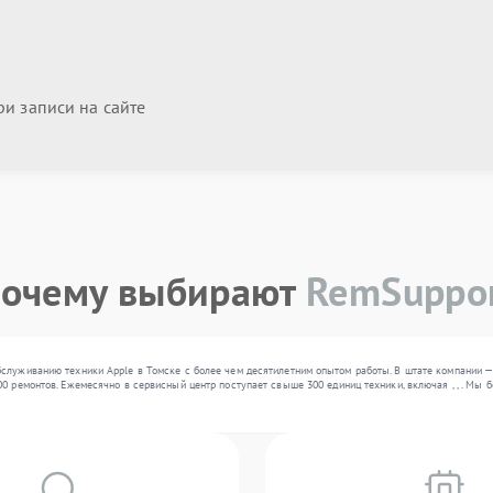
и записи на сайте
очему выбирают
RemSuppo
служиванию техники Apple в Томске с более чем десятилетним опытом работы. В штате компании —
0 ремонтов. Ежемесячно в сервисный центр поступает свыше 300 единиц техники, включая , , . Мы