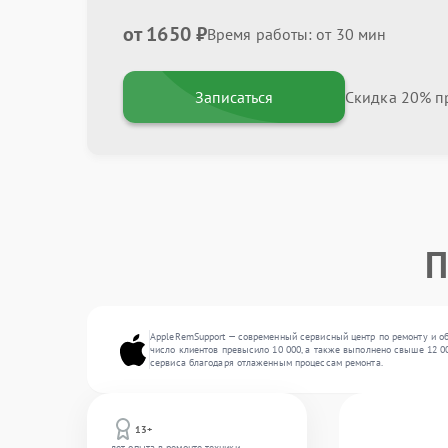
от 1650 ₽
Время работы: от 30 мин
Записаться
Скидка 20% пр
П
AppleRemSupport — современный сервисный центр по ремонту и об
число клиентов превысило 10 000, а также выполнено свыше 12 00
сервиса благодаря отлаженным процессам ремонта.
13+
лет опыта в ремонте техники