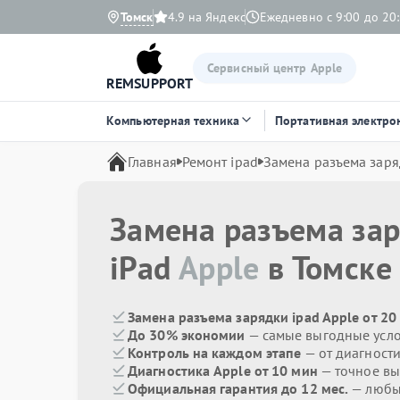
Томск
4.9 на Яндекс
Ежедневно с 9:00 до 20
Сервисный центр Apple
REMSUPPORT
Компьютерная техника
Портативная электро
Главная
Ремонт ipad
Замена разъема зар
Замена разъема за
iPad
Apple
в Томске
Замена разъема зарядки ipad Apple от 20
До 30% экономии
— самые выгодные усл
Контроль на каждом этапе
— от диагност
Диагностика Apple от 10 мин
— точное вы
Официальная гарантия до 12 мес.
— любые