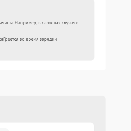
ричины. Например, в сложных случаях
ся
Греется во время зарядки