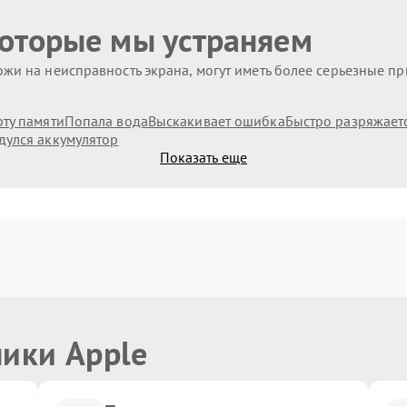
которые мы устраняем
жи на неисправность экрана, могут иметь более серьезные п
рту памяти
Попала вода
Выскакивает ошибка
Быстро разряжает
дулся аккумулятор
Показать еще
ники Apple