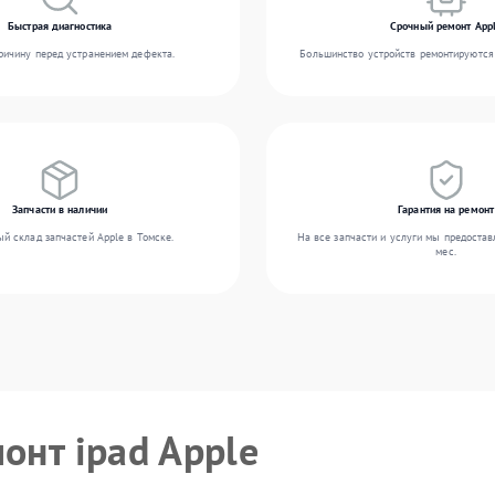
Быстрая диагностика
Срочный ремонт App
ичину перед устранением дефекта.
Большинство устройств ремонтируются 
Запчасти в наличии
Гарантия на ремонт
й склад запчастей Apple в Томске.
На все запчасти и услуги мы предостав
мес.
онт ipad Apple