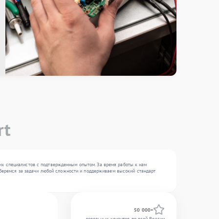
rt
ких специалистов с подтвержденным опытом. За время работы к нам
Мы беремся за задачи любой сложности и поддерживаем высокий стандарт
50 000+
довольных клиентов по всей России