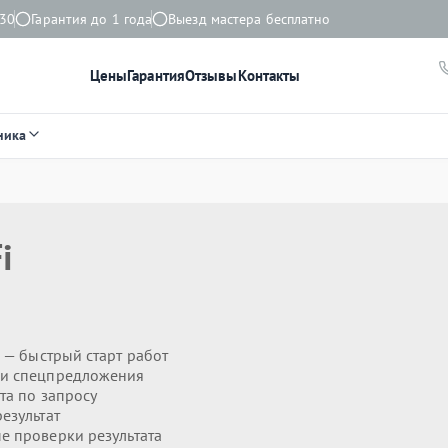
:30
Гарантия до 1 года
Выезд мастера бесплатно
Цены
Гарантия
Отзывы
Контакты
ника
i
— быстрый старт работ
 и спецпредложения
та по запросу
езультат
 проверки результата