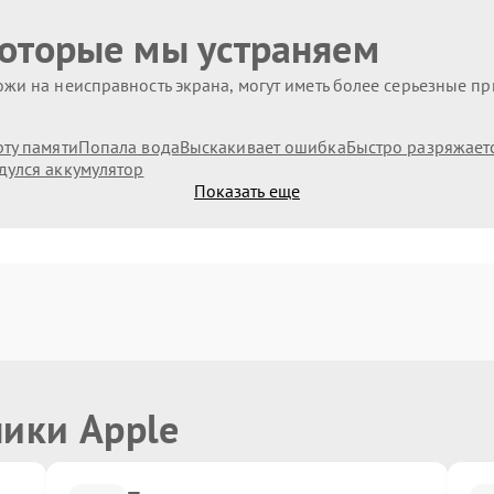
которые мы устраняем
жи на неисправность экрана, могут иметь более серьезные п
рту памяти
Попала вода
Выскакивает ошибка
Быстро разряжает
дулся аккумулятор
Показать еще
ники Apple