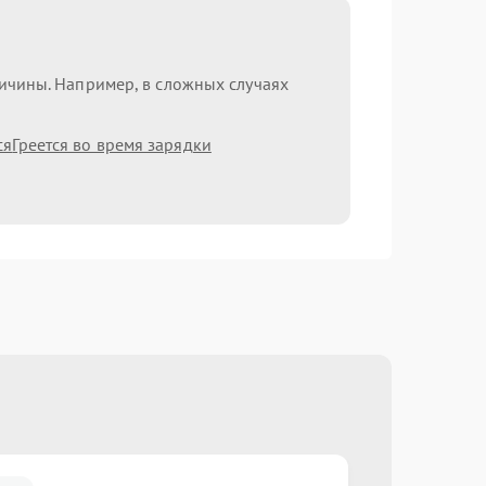
ричины. Например, в сложных случаях
ся
Греется во время зарядки