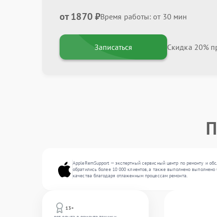
от 1870 ₽
Время работы: от 30 мин
Записаться
Скидка 20% пр
П
AppleRemSupport — экспертный сервисный центр по ремонту и обс
обратились более 10 000 клиентов, а также выполнено выполнено 
качества благодаря отлаженным процессам ремонта.
13+
лет опыта в ремонте техники