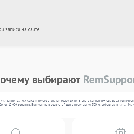
и записи на сайте
очему выбирают
RemSuppo
луживанию техники Apple в Томске с опытом более 10 лет. В штате компании — свыше 14 техничес
более 12 000 ремонтов. Ежемесячно в сервисный центр поступает от 300 устройств, включая , , . 