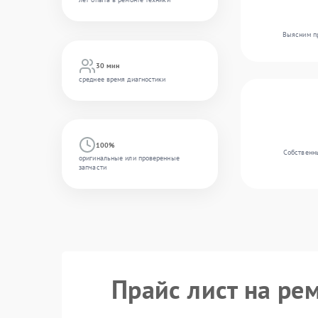
Выясним пр
30 мин
среднее время диагностики
100%
Собственны
оригинальные или проверенные
запчасти
Прайс лист на рем