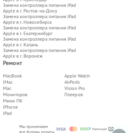
Замена контроллера питания iPad
Apple в г.
Ростов-на-Дону
Замена контроллера питания iPad
Apple в г.
Новосибирск
Замена контроллера питания iPad
Apple в г.
Екатеринбург
Замена контроллера питания iPad
Apple в г.
Казань
Замена контроллера питания iPad
Apple в г.
Воронеж
Замена контроллера питания iPad
Ремонт
Apple в г.
Волгоград
Замена контроллера питания iPad
MacBook
Apple Watch
Apple в г.
Самара
IMac
AirPods
Замена контроллера питания iPad
Mac
Vision Pro
Apple в г.
Пермь
Мониторов
Плееров
Замена контроллера питания iPad
Мини ПК
Apple в г.
Красноярск
Замена контроллера питания iPad
IPhone
Apple в г.
Ижевск
IPad
Замена контроллера питания iPad
Apple в г.
Челябинск
Мы принимаем
Замена контроллера питания iPad
все формы оплаты