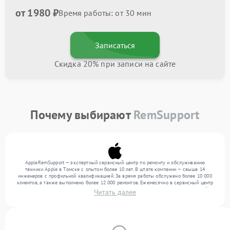
от 1980 ₽
Время работы: от 30 мин
Записаться
Скидка 20% при записи на сайте
Почему выбирают
RemSupport
AppleRemSupport — экспертный сервисный центр по ремонту и обслуживанию
техники Apple в Томске с опытом более 10 лет. В штате компании — свыше 14
инженеров с профильной квалификацией. За время работы обслужено более 10 000
клиентов, а также выполнено более 12 000 ремонтов. Ежемесячно в сервисный центр
поступает свыше 300 единиц техники, включая , , . Мы устраняем поломки любой
Читать далее
сложности и предлагаем стабильный уровень сервиса благодаря отлаженным
процессам ремонта.