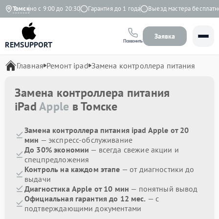
жедневно с 9:00 до 20:30
Томск
Гарантия до 1 года
Выезд мастера бесплатно
Заявка
Позвонить
REMSUPPORT
Главная
Ремонт ipad
Замена контроллера питания
Замена контроллера питания
iPad
Apple
в Томске
Замена контроллера питания ipad Apple от 20
мин
— экспресс-обслуживание
До 30% экономии
— всегда свежие акции и
спецпредложения
Контроль на каждом этапе
— от диагностики до
выдачи
Диагностика Apple от 10 мин
— понятный вывод
Официальная гарантия до 12 мес.
— с
подтверждающими документами