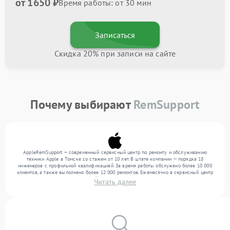
от 1650 ₽
Время работы: от 30 мин
Записаться
Скидка 20% при записи на сайте
Почему выбирают
RemSupport
AppleRemSupport — современный сервисный центр по ремонту и обслуживанию
техники Apple в Томске со стажем от 10 лет. В штате компании — порядка 18
инженеров с профильной квалификацией. За время работы обслужено более 10 000
клиентов, а также выполнено более 12 000 ремонтов. Ежемесячно в сервисный центр
поступает более 300 обращений, включая , , . Мы работаем с широким спектром
Читать далее
неисправностей и обеспечиваем надежный результат благодаря отлаженным
процессам ремонта.