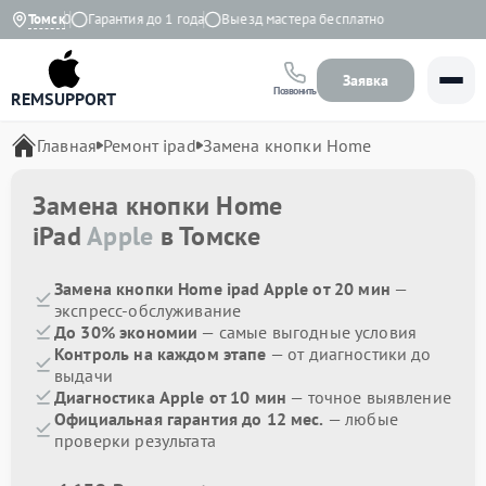
до 20:30
Томск
Гарантия до 1 года
Выезд мастера бесплатно
Заявка
Позвонить
REMSUPPORT
Главная
Ремонт ipad
Замена кнопки Home
Замена кнопки Home
iPad
Apple
в Томске
Замена кнопки Home ipad Apple от 20 мин
—
экспресс-обслуживание
До 30% экономии
— самые выгодные условия
Контроль на каждом этапе
— от диагностики до
выдачи
Диагностика Apple от 10 мин
— точное выявление
Официальная гарантия до 12 мес.
— любые
проверки результата