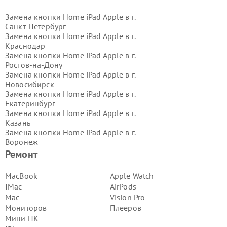
Замена кнопки Home iPad Apple в г.
Санкт-Петербург
Замена кнопки Home iPad Apple в г.
Краснодар
Замена кнопки Home iPad Apple в г.
Ростов-на-Дону
Замена кнопки Home iPad Apple в г.
Новосибирск
Замена кнопки Home iPad Apple в г.
Екатеринбург
Замена кнопки Home iPad Apple в г.
Казань
Замена кнопки Home iPad Apple в г.
Воронеж
Замена кнопки Home iPad Apple в г.
Ремонт
Волгоград
Замена кнопки Home iPad Apple в г.
MacBook
Apple Watch
Самара
IMac
AirPods
Замена кнопки Home iPad Apple в г.
Mac
Vision Pro
Пермь
Мониторов
Плееров
Замена кнопки Home iPad Apple в г.
Мини ПК
Красноярск