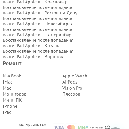
влаги iPad Apple в г.
Краснодар
Восстановление после попадания
влаги iPad Apple в г.
Ростов-на-Дону
Восстановление после попадания
влаги iPad Apple в г.
Новосибирск
Восстановление после попадания
влаги iPad Apple в г.
Екатеринбург
Восстановление после попадания
влаги iPad Apple в г.
Казань
Восстановление после попадания
влаги iPad Apple в г.
Воронеж
Восстановление после попадания
Ремонт
влаги iPad Apple в г.
Волгоград
Восстановление после попадания
MacBook
Apple Watch
влаги iPad Apple в г.
Самара
IMac
AirPods
Восстановление после попадания
Mac
Vision Pro
влаги iPad Apple в г.
Пермь
Мониторов
Плееров
Восстановление после попадания
Мини ПК
влаги iPad Apple в г.
Красноярск
Восстановление после попадания
IPhone
влаги iPad Apple в г.
Ижевск
IPad
Восстановление после попадания
влаги iPad Apple в г.
Челябинск
Мы принимаем
Восстановление после попадания