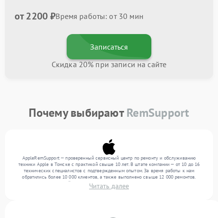
от 2200 ₽
Время работы: от 30 мин
Записаться
Скидка 20% при записи на сайте
Почему выбирают
RemSupport
AppleRemSupport — проверенный сервисный центр по ремонту и обслуживанию
техники Apple в Томске с практикой свыше 10 лет. В штате компании — от 10 до 16
технических специалистов с подтвержденным опытом. За время работы к нам
обратились более 10 000 клиентов, а также выполнено свыше 12 000 ремонтов.
Ежемесячно в сервисный центр поступает свыше 300 единиц техники, включая , , . Мы
Читать далее
выполняем ремонт различного уровня сложности и предлагаем стабильный уровень
сервиса благодаря квалификации мастеров.