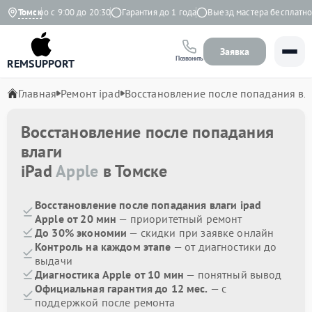
едневно с 9:00 до 20:30
Томск
Гарантия до 1 года
Выезд мастера бесплатно
Заявка
Позвонить
REMSUPPORT
Главная
Ремонт ipad
Восстановление после попадания вл
Восстановление после попадания
влаги
iPad
Apple
в Томске
Восстановление после попадания влаги ipad
Apple от 20 мин
— приоритетный ремонт
До 30% экономии
— скидки при заявке онлайн
Контроль на каждом этапе
— от диагностики до
выдачи
Диагностика Apple от 10 мин
— понятный вывод
Официальная гарантия до 12 мес.
— с
поддержкой после ремонта