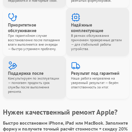
недоработки и повторные сбои.
размытых формулировок.
Приоритетное
Надёжные
обслуживание
комплектующие
При гарантийном случае
В рамках обслуживания
восстановление после попадания
применяем проверенные детали
влаги выполняется вне очереди
— для стабильной работы
— быстро устраняем проблему.
устройства.
Поддержка после
Результат под гарантией
Консультируем по эксплуатации
Наша работа направлена на
— помогаем продлить срок
уверенный результат — берём
службы после выполнения
ответственность за итог.
ремонта.
Нужен качественный ремонт Apple?
Быстро восстановим iPhone, iPad или MacBook.
Заполните
форму
и получите точный расчёт стоимости +
скидку 20%