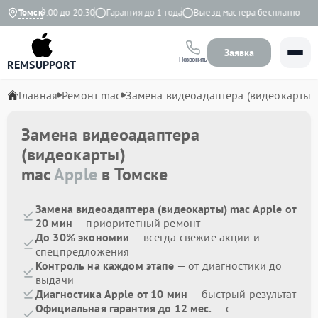
вно с 9:00 до 20:30
Томск
Гарантия до 1 года
Выезд мастера бесплатно
Заявка
Позвонить
REMSUPPORT
Главная
Ремонт mac
Замена видеоадаптера (видеокарты)
Замена видеоадаптера
(видеокарты)
mac
Apple
в Томске
Замена видеоадаптера (видеокарты) mac Apple от
20 мин
— приоритетный ремонт
До 30% экономии
— всегда свежие акции и
спецпредложения
Контроль на каждом этапе
— от диагностики до
выдачи
Диагностика Apple от 10 мин
— быстрый результат
Официальная гарантия до 12 мес.
— с