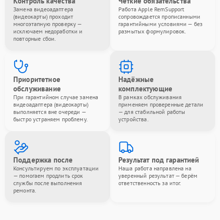
Контроль качества
Чёткие обязательства
Замена видеоадаптера
Работа Apple RemSupport
(видеокарты) проходит
сопровождается прописанными
многоэтапную проверку —
гарантийными условиями — без
исключаем недоработки и
размытых формулировок.
повторные сбои.
Приоритетное
Надёжные
обслуживание
комплектующие
При гарантийном случае замена
В рамках обслуживания
видеоадаптера (видеокарты)
применяем проверенные детали
выполняется вне очереди —
— для стабильной работы
быстро устраняем проблему.
устройства.
Поддержка после
Результат под гарантией
Консультируем по эксплуатации
Наша работа направлена на
— помогаем продлить срок
уверенный результат — берём
службы после выполнения
ответственность за итог.
ремонта.