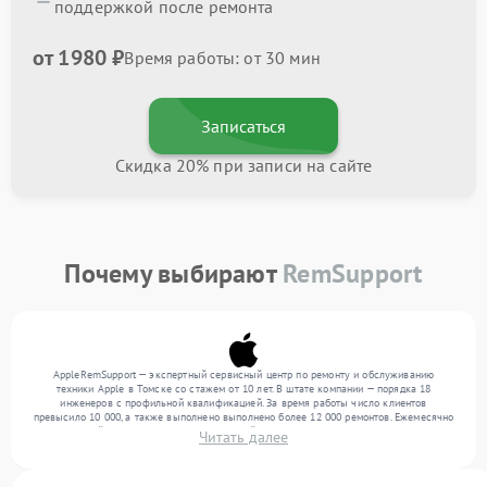
поддержкой после ремонта
от 1980 ₽
Время работы: от 30 мин
Записаться
Скидка 20% при записи на сайте
Почему выбирают
RemSupport
AppleRemSupport — экспертный сервисный центр по ремонту и обслуживанию
техники Apple в Томске со стажем от 10 лет. В штате компании — порядка 18
инженеров с профильной квалификацией. За время работы число клиентов
превысило 10 000, а также выполнено выполнено более 12 000 ремонтов. Ежемесячно
в сервисный центр поступает от 300 устройств, включая , , . Мы выполняем ремонт
Читать далее
различного уровня сложности и гарантируем высокое качество обслуживания
благодаря использованию современного оборудования.