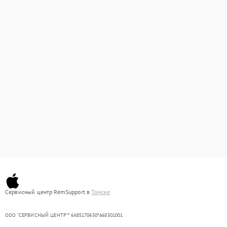
Сервисный центр RemSupport в
Томске
ООО "СЕРВИСНЫЙ ЦЕНТР"* 6685170650*668501001