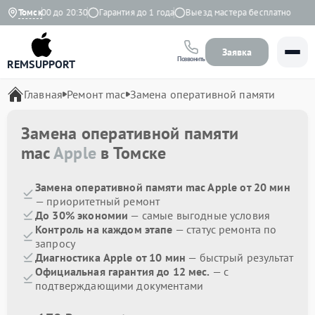
но с 9:00 до 20:30
Томск
Гарантия до 1 года
Выезд мастера бесплатно
Заявка
Позвонить
REMSUPPORT
Главная
Ремонт mac
Замена оперативной памяти
Замена оперативной памяти
mac
Apple
в Томске
Замена оперативной памяти mac Apple от 20 мин
— приоритетный ремонт
До 30% экономии
— самые выгодные условия
Контроль на каждом этапе
— статус ремонта по
запросу
Диагностика Apple от 10 мин
— быстрый результат
Официальная гарантия до 12 мес.
— с
подтверждающими документами