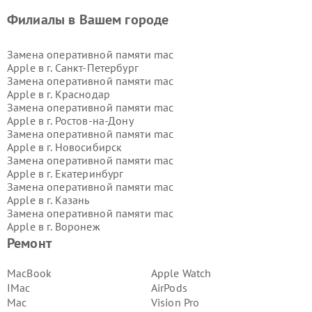
Филиалы в Вашем городе
Замена оперативной памяти mac
Apple в г.
Санкт-Петербург
Замена оперативной памяти mac
Apple в г.
Краснодар
Замена оперативной памяти mac
Apple в г.
Ростов-на-Дону
Замена оперативной памяти mac
Apple в г.
Новосибирск
Замена оперативной памяти mac
Apple в г.
Екатеринбург
Замена оперативной памяти mac
Apple в г.
Казань
Замена оперативной памяти mac
Apple в г.
Воронеж
Замена оперативной памяти mac
Ремонт
Apple в г.
Волгоград
Замена оперативной памяти mac
MacBook
Apple Watch
Apple в г.
Самара
IMac
AirPods
Замена оперативной памяти mac
Mac
Vision Pro
Apple в г.
Пермь