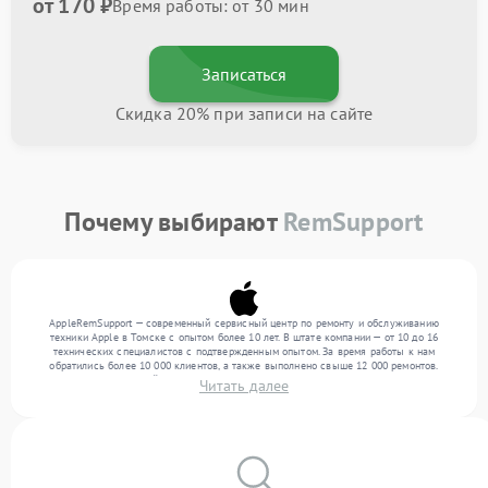
от 170 ₽
Время работы: от 30 мин
Записаться
Скидка 20% при записи на сайте
Почему выбирают
RemSupport
AppleRemSupport — современный сервисный центр по ремонту и обслуживанию
техники Apple в Томске с опытом более 10 лет. В штате компании — от 10 до 16
технических специалистов с подтвержденным опытом. За время работы к нам
обратились более 10 000 клиентов, а также выполнено свыше 12 000 ремонтов.
Ежемесячно в сервисный центр поступает свыше 300 единиц техники, включая , , . Мы
Читать далее
работаем с широким спектром неисправностей и гарантируем высокое качество
обслуживания благодаря квалификации мастеров.