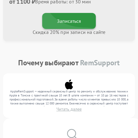
от 1100 ₽
Время работы: от 30 мин
Записаться
Скидка 20% при записи на сайте
Почему выбирают
RemSupport
AppleRemSupport — надежный сервисный центр по ремонту и обслуживанию техники
Apple в Томске с практикой свыше 10 лет. В штате компании — от 10 до 16 мастеров с
профессиональной подготовкой. За время работы число клиентов превысило 10 000, а
также выполнено свыше 12 000 ремонтов. Ежемесячно в сервисный центр поступает
более 300 обращений, включая , , . Мы устраняем поломки любой сложности и
Читать далее
гарантируем высокое качество обслуживания благодаря квалификации мастеров.