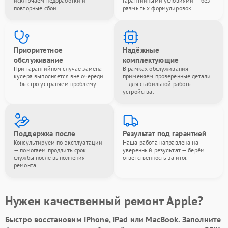
исключаем недоработки и
гарантийными условиями — без
повторные сбои.
размытых формулировок.
Приоритетное
Надёжные
обслуживание
комплектующие
При гарантийном случае замена
В рамках обслуживания
кулера выполняется вне очереди
применяем проверенные детали
— быстро устраняем проблему.
— для стабильной работы
устройства.
Поддержка после
Результат под гарантией
Консультируем по эксплуатации
Наша работа направлена на
— помогаем продлить срок
уверенный результат — берём
службы после выполнения
ответственность за итог.
ремонта.
Нужен качественный ремонт Apple?
Быстро восстановим iPhone, iPad или MacBook.
Заполните