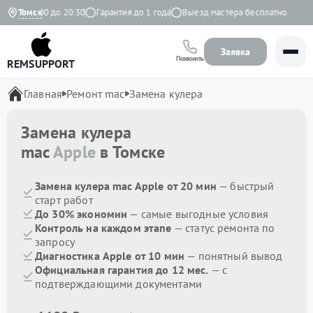
но с 9:00 до 20:30
Томск
Гарантия до 1 года
Выезд мастера бесплатно
Заявка
Позвонить
REMSUPPORT
Главная
Ремонт mac
Замена кулера
Замена кулера
mac
Apple
в Томске
Замена кулера mac Apple от 20 мин
— быстрый
старт работ
До 30% экономии
— самые выгодные условия
Контроль на каждом этапе
— статус ремонта по
запросу
Диагностика Apple от 10 мин
— понятный вывод
Официальная гарантия до 12 мес.
— с
подтверждающими документами