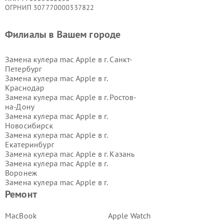
ОГРНИП 307770000337822
Филиалы в Вашем городе
Замена кулера mac Apple в г.
Санкт-
Петербург
Замена кулера mac Apple в г.
Краснодар
Замена кулера mac Apple в г.
Ростов-
на-Дону
Замена кулера mac Apple в г.
Новосибирск
Замена кулера mac Apple в г.
Екатеринбург
Замена кулера mac Apple в г.
Казань
Замена кулера mac Apple в г.
Воронеж
Замена кулера mac Apple в г.
Волгоград
Ремонт
Замена кулера mac Apple в г.
Самара
Замена кулера mac Apple в г.
Пермь
MacBook
Apple Watch
Замена кулера mac Apple в г.