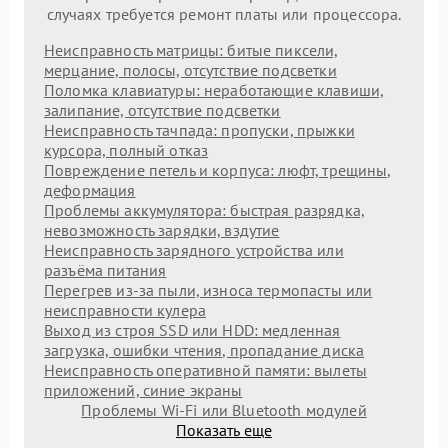
случаях требуется ремонт платы или процессора.
Неисправность матрицы: битые пиксели,
мерцание, полосы, отсутствие подсветки
Поломка клавиатуры: неработающие клавиши,
залипание, отсутствие подсветки
Неисправность тачпада: пропуски, прыжки
курсора, полный отказ
Повреждение петель и корпуса: люфт, трещины,
деформация
Проблемы аккумулятора: быстрая разрядка,
невозможность зарядки, вздутие
Неисправность зарядного устройства или
разъёма питания
Перегрев из‑за пыли, износа термопасты или
неисправности кулера
Выход из строя SSD или HDD: медленная
загрузка, ошибки чтения, пропадание диска
Неисправность оперативной памяти: вылеты
приложений, синие экраны
Проблемы Wi‑Fi или Bluetooth модулей
Показать еще