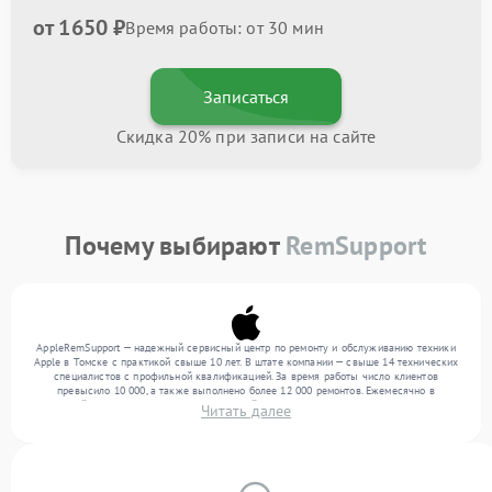
от 1650 ₽
Время работы: от 30 мин
Записаться
Скидка 20% при записи на сайте
Почему выбирают
RemSupport
AppleRemSupport — надежный сервисный центр по ремонту и обслуживанию техники
Apple в Томске с практикой свыше 10 лет. В штате компании — свыше 14 технических
специалистов с профильной квалификацией. За время работы число клиентов
превысило 10 000, а также выполнено более 12 000 ремонтов. Ежемесячно в
сервисный центр поступает более 300 устройств, включая , , . Мы работаем с широким
Читать далее
спектром неисправностей и предлагаем стабильный уровень сервиса благодаря
отлаженным процессам ремонта.