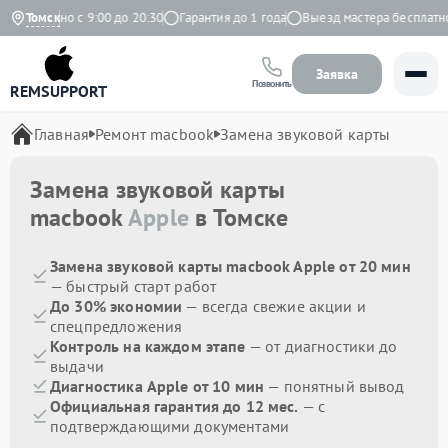
жедневно с 9:00 до 20:30
Томск
Гарантия до 1 года
Выезд мастера бесплатно
Заявка
Позвонить
REMSUPPORT
Главная
Ремонт macbook
Замена звуковой карты
Замена звуковой карты
macbook
Apple
в Томске
Замена звуковой карты macbook Apple от 20 мин
— быстрый старт работ
До 30% экономии
— всегда свежие акции и
спецпредложения
Контроль на каждом этапе
— от диагностики до
выдачи
Диагностика Apple от 10 мин
— понятный вывод
Официальная гарантия до 12 мес.
— с
подтверждающими документами