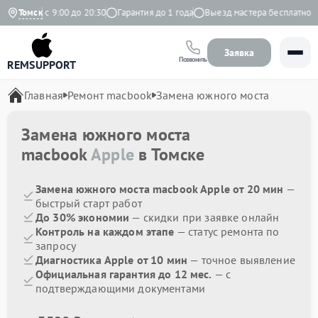
дневно с 9:00 до 20:30
Томск
Гарантия до 1 года
Выезд мастера бесплатно
Заявка
Позвонить
REMSUPPORT
Главная
Ремонт macbook
Замена южного моста
Замена южного моста
macbook
Apple
в Томске
Замена южного моста macbook Apple от 20 мин
—
быстрый старт работ
До 30% экономии
— скидки при заявке онлайн
Контроль на каждом этапе
— статус ремонта по
запросу
Диагностика Apple от 10 мин
— точное выявление
Официальная гарантия до 12 мес.
— с
подтверждающими документами