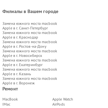
Филиалы в Вашем городе
Замена южного моста macbook
Apple в г.
Санкт-Петербург
Замена южного моста macbook
Apple в г.
Краснодар
Замена южного моста macbook
Apple в г.
Ростов-на-Дону
Замена южного моста macbook
Apple в г.
Новосибирск
Замена южного моста macbook
Apple в г.
Екатеринбург
Замена южного моста macbook
Apple в г.
Казань
Замена южного моста macbook
Apple в г.
Воронеж
Замена южного моста macbook
Ремонт
Apple в г.
Волгоград
Замена южного моста macbook
MacBook
Apple Watch
Apple в г.
Самара
IMac
AirPods
Замена южного моста macbook