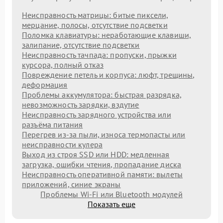
Неисправность матрицы: битые пиксели,
мерцание, полосы, отсутствие подсветки
Поломка клавиатуры: неработающие клавиши,
залипание, отсутствие подсветки
Неисправность тачпада: пропуски, прыжки
курсора, полный отказ
Повреждение петель и корпуса: люфт, трещины,
деформация
Проблемы аккумулятора: быстрая разрядка,
невозможность зарядки, вздутие
Неисправность зарядного устройства или
разъёма питания
Перегрев из‑за пыли, износа термопасты или
неисправности кулера
Выход из строя SSD или HDD: медленная
загрузка, ошибки чтения, пропадание диска
Неисправность оперативной памяти: вылеты
приложений, синие экраны
Проблемы Wi‑Fi или Bluetooth модулей
Показать еще