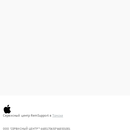
Сервисный центр RemSupport в
Томске
ООО "СЕРВИСНЫЙ ЦЕНТР"* 6685170650*668501001