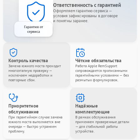
Ответственность с гарантией
Оформляем гарантию сервиса —
условия зафиксированы в договоре
и понятны заранее.
Гарантия от
сервиса
Контроль качества
Чёткие обязательства
Замена южного моста проходит
Работа Apple RemSupport
многоэтапную проверку —
сопровождается прописанными
исключаем недоработки и
гарантийными условиями — без
повторные сбои.
размытых формулировок.
Приоритетное
Надёжные
обслуживание
комплектующие
При гарантийном случае замена
В рамках обслуживания
южного моста выполняется вне
применяем проверенные детали
очереди — быстро устраняем
— для стабильной работы
проблему.
устройства.