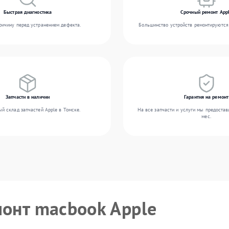
Быстрая диагностика
Срочный ремонт App
ичину перед устранением дефекта.
Большинство устройств ремонтируются 
Запчасти в наличии
Гарантия на ремонт
й склад запчастей Apple в Томске.
На все запчасти и услуги мы предостав
мес.
монт macbook Apple