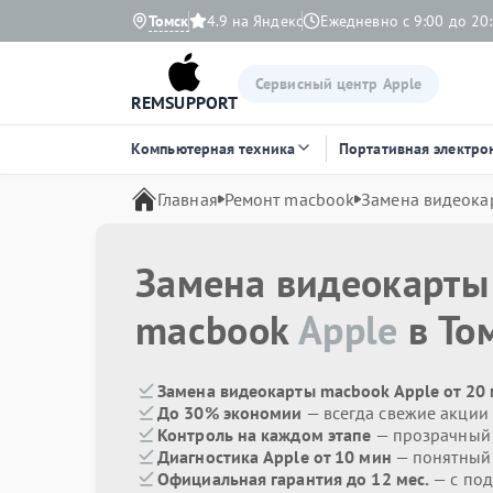
Томск
4.9 на Яндекс
Ежедневно с 9:00 до 20
Сервисный центр Apple
REMSUPPORT
Компьютерная техника
Портативная электро
Главная
Ремонт macbook
Замена видеока
Замена видеокарты
macbook
Apple
в То
Замена видеокарты macbook Apple от 20
До 30% экономии
— всегда свежие акции
Контроль на каждом этапе
— прозрачный
Диагностика Apple от 10 мин
— понятный
Официальная гарантия до 12 мес.
— с под