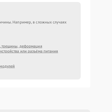
ричины. Например, в сложных случаях
т, трещины, деформация
устройства или разъёма питания
 модулей