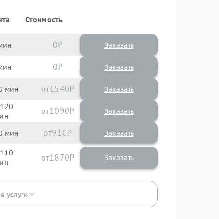
нта
Стоимость
0
Заказать
0
Заказать
1540
0
120
1090
910
0
110
1870
се услуги