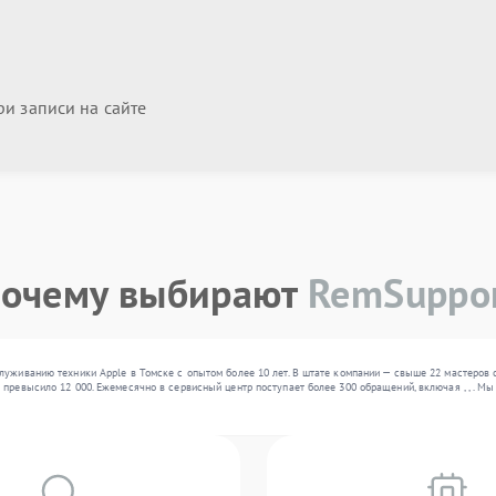
и записи на сайте
очему выбирают
RemSuppo
луживанию техники Apple в Томске с опытом более 10 лет. В штате компании — свыше 22 мастеров
 превысило 12 000. Ежемесячно в сервисный центр поступает более 300 обращений, включая , , . 