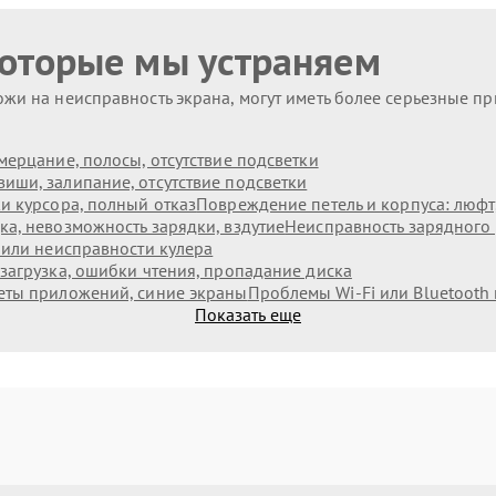
которые мы устраняем
жи на неисправность экрана, могут иметь более серьезные п
мерцание, полосы, отсутствие подсветки
иши, залипание, отсутствие подсветки
и курсора, полный отказ
Повреждение петель и корпуса: люф
а, невозможность зарядки, вздутие
Неисправность зарядного 
 или неисправности кулера
загрузка, ошибки чтения, пропадание диска
еты приложений, синие экраны
Проблемы Wi‑Fi или Bluetooth
Показать еще