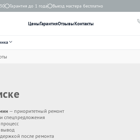
:30
Гарантия до 1 года
Выезд мастера бесплатно
Цены
Гарантия
Отзывы
Контакты
ника
рты
мске
 мин
— приоритетный ремонт
 и спецпредложения
 процесс
 вывод
держкой после ремонта