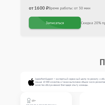
от 1600 ₽
Время работы: от 30 мин
Записаться
Скидка 20% пр
П
AppleRemSupport — экспертный сервисный центр по ремонту и обс
свыше 10 000 клиентов, а также выполнено общее число ремонтов
качество обслуживания благодаря опыту команды.
13+
лет опыта в ремонте техники