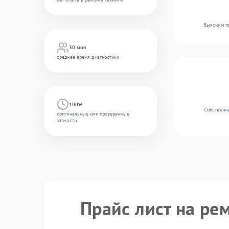
Выясним пр
30 мин
среднее время диагностики
100%
Собственны
оригинальные или проверенные
запчасти
Прайс лист на ре