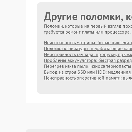
Другие поломки, 
Поломки, которые на первый взгляд похо
требуется ремонт платы или процессора.
Неисправность матрицы: битые пиксели, 
Поломка клавиатуры: неработающие клав
Неисправность тачпада: пропуски, прыжк
Проблемы аккумулятора: быстрая разрядк
Перегрев из‑за пыли, износа термопасты
Выход из строя SSD или HDD: медленная 
Неисправность оперативной памяти: выл