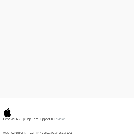
Сервисный центр RemSupport в
Томске
ООО "СЕРВИСНЫЙ ЦЕНТР"* 6685170650*668501001