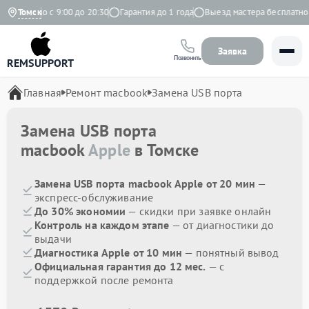
едневно с 9:00 до 20:30
Томск
Гарантия до 1 года
Выезд мастера бесплатно
Заявка
Позвонить
REMSUPPORT
Главная
Ремонт macbook
Замена USB порта
Замена USB порта
macbook
Apple
в Томске
Замена USB порта macbook Apple от 20 мин
—
экспресс-обслуживание
До 30% экономии
— скидки при заявке онлайн
Контроль на каждом этапе
— от диагностики до
выдачи
Диагностика Apple от 10 мин
— понятный вывод
Официальная гарантия до 12 мес.
— с
поддержкой после ремонта