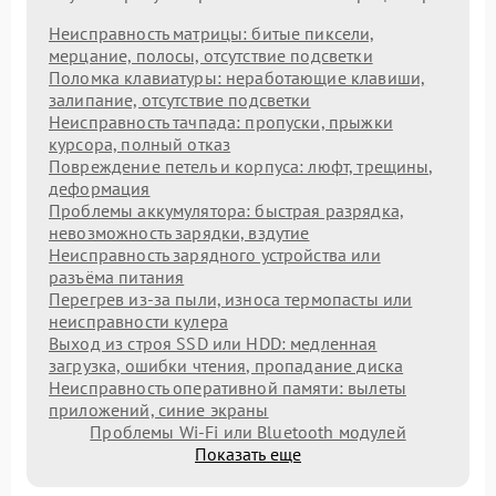
Неисправность матрицы: битые пиксели,
мерцание, полосы, отсутствие подсветки
Поломка клавиатуры: неработающие клавиши,
залипание, отсутствие подсветки
Неисправность тачпада: пропуски, прыжки
курсора, полный отказ
Повреждение петель и корпуса: люфт, трещины,
деформация
Проблемы аккумулятора: быстрая разрядка,
невозможность зарядки, вздутие
Неисправность зарядного устройства или
разъёма питания
Перегрев из‑за пыли, износа термопасты или
неисправности кулера
Выход из строя SSD или HDD: медленная
загрузка, ошибки чтения, пропадание диска
Неисправность оперативной памяти: вылеты
приложений, синие экраны
Проблемы Wi‑Fi или Bluetooth модулей
Показать еще