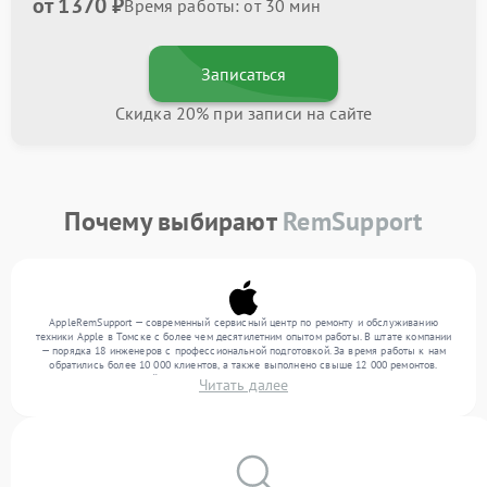
от 1370 ₽
Время работы: от 30 мин
Записаться
Скидка 20% при записи на сайте
Почему выбирают
RemSupport
AppleRemSupport — современный сервисный центр по ремонту и обслуживанию
техники Apple в Томске с более чем десятилетним опытом работы. В штате компании
— порядка 18 инженеров с профессиональной подготовкой. За время работы к нам
обратились более 10 000 клиентов, а также выполнено свыше 12 000 ремонтов.
Ежемесячно в сервисный центр поступает свыше 300 единиц техники, включая , , . Мы
Читать далее
работаем с широким спектром неисправностей и предлагаем стабильный уровень
сервиса благодаря использованию современного оборудования.