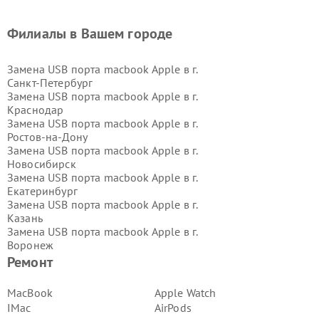
Филиалы в Вашем городе
Замена USB порта macbook Apple в г.
Санкт-Петербург
Замена USB порта macbook Apple в г.
Краснодар
Замена USB порта macbook Apple в г.
Ростов-на-Дону
Замена USB порта macbook Apple в г.
Новосибирск
Замена USB порта macbook Apple в г.
Екатеринбург
Замена USB порта macbook Apple в г.
Казань
Замена USB порта macbook Apple в г.
Воронеж
Замена USB порта macbook Apple в г.
Ремонт
Волгоград
Замена USB порта macbook Apple в г.
MacBook
Apple Watch
Самара
IMac
AirPods
Замена USB порта macbook Apple в г.