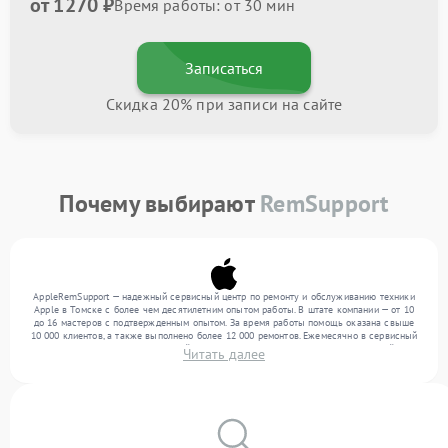
от 1270 ₽
Время работы: от 30 мин
Записаться
Скидка 20% при записи на сайте
Почему выбирают
RemSupport
AppleRemSupport — надежный сервисный центр по ремонту и обслуживанию техники
Apple в Томске с более чем десятилетним опытом работы. В штате компании — от 10
до 16 мастеров с подтвержденным опытом. За время работы помощь оказана свыше
10 000 клиентов, а также выполнено более 12 000 ремонтов. Ежемесячно в сервисный
центр поступает от 300 устройств, включая , , . Мы беремся за задачи любой
Читать далее
сложности и обеспечиваем надежный результат благодаря квалификации мастеров.