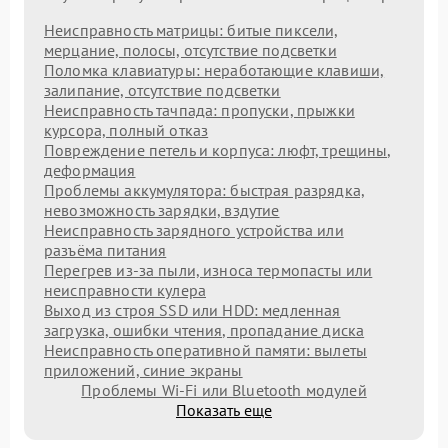
Неисправность матрицы: битые пиксели,
мерцание, полосы, отсутствие подсветки
Поломка клавиатуры: неработающие клавиши,
залипание, отсутствие подсветки
Неисправность тачпада: пропуски, прыжки
курсора, полный отказ
Повреждение петель и корпуса: люфт, трещины,
деформация
Проблемы аккумулятора: быстрая разрядка,
невозможность зарядки, вздутие
Неисправность зарядного устройства или
разъёма питания
Перегрев из‑за пыли, износа термопасты или
неисправности кулера
Выход из строя SSD или HDD: медленная
загрузка, ошибки чтения, пропадание диска
Неисправность оперативной памяти: вылеты
приложений, синие экраны
Проблемы Wi‑Fi или Bluetooth модулей
Показать еще