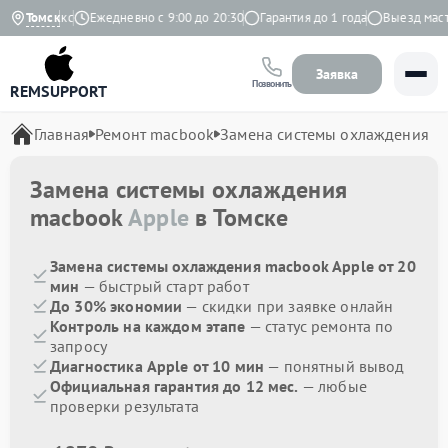
 на Яндекс
Томск
Ежедневно с 9:00 до 20:30
Гарантия до 1 года
Выезд мастер
Заявка
Позвонить
REMSUPPORT
Главная
Ремонт macbook
Замена системы охлаждения
Замена системы охлаждения
macbook
Apple
в Томске
Замена системы охлаждения macbook Apple от 20
мин
— быстрый старт работ
До 30% экономии
— скидки при заявке онлайн
Контроль на каждом этапе
— статус ремонта по
запросу
Диагностика Apple от 10 мин
— понятный вывод
Официальная гарантия до 12 мес.
— любые
проверки результата