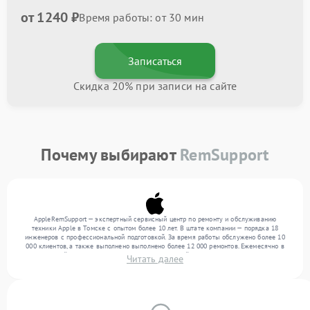
от 1240 ₽
Время работы: от 30 мин
Записаться
Скидка 20% при записи на сайте
Почему выбирают
RemSupport
AppleRemSupport — экспертный сервисный центр по ремонту и обслуживанию
техники Apple в Томске с опытом более 10 лет. В штате компании — порядка 18
инженеров с профессиональной подготовкой. За время работы обслужено более 10
000 клиентов, а также выполнено выполнено более 12 000 ремонтов. Ежемесячно в
сервисный центр поступает более 300 обращений, включая , , . Мы работаем с
Читать далее
широким спектром неисправностей и предлагаем стабильный уровень сервиса
благодаря отлаженным процессам ремонта.