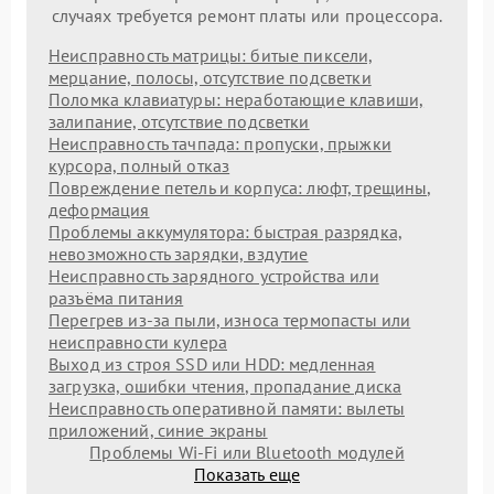
случаях требуется ремонт платы или процессора.
Неисправность матрицы: битые пиксели,
мерцание, полосы, отсутствие подсветки
Поломка клавиатуры: неработающие клавиши,
залипание, отсутствие подсветки
Неисправность тачпада: пропуски, прыжки
курсора, полный отказ
Повреждение петель и корпуса: люфт, трещины,
деформация
Проблемы аккумулятора: быстрая разрядка,
невозможность зарядки, вздутие
Неисправность зарядного устройства или
разъёма питания
Перегрев из‑за пыли, износа термопасты или
неисправности кулера
Выход из строя SSD или HDD: медленная
загрузка, ошибки чтения, пропадание диска
Неисправность оперативной памяти: вылеты
приложений, синие экраны
Проблемы Wi‑Fi или Bluetooth модулей
Показать еще