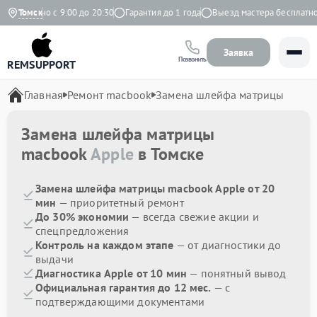
жедневно с 9:00 до 20:30
Томск
Гарантия до 1 года
Выезд мастера бесплатно
Заявка
Позвонить
REMSUPPORT
Главная
Ремонт macbook
Замена шлейфа матрицы
Замена шлейфа матрицы
macbook
Apple
в Томске
Замена шлейфа матрицы macbook Apple от 20
мин
— приоритетный ремонт
До 30% экономии
— всегда свежие акции и
спецпредложения
Контроль на каждом этапе
— от диагностики до
выдачи
Диагностика Apple от 10 мин
— понятный вывод
Официальная гарантия до 12 мес.
— с
подтверждающими документами