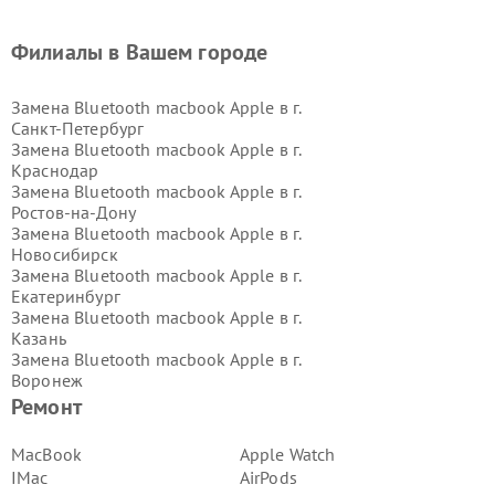
Филиалы в Вашем городе
Замена Bluetooth macbook Apple в г.
Санкт-Петербург
Замена Bluetooth macbook Apple в г.
Краснодар
Замена Bluetooth macbook Apple в г.
Ростов-на-Дону
Замена Bluetooth macbook Apple в г.
Новосибирск
Замена Bluetooth macbook Apple в г.
Екатеринбург
Замена Bluetooth macbook Apple в г.
Казань
Замена Bluetooth macbook Apple в г.
Воронеж
Замена Bluetooth macbook Apple в г.
Ремонт
Волгоград
Замена Bluetooth macbook Apple в г.
MacBook
Apple Watch
Самара
IMac
AirPods
Замена Bluetooth macbook Apple в г.