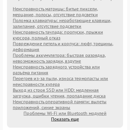
Неисправность матрицы: битые пиксели,
мерцание, полосы, отсутствие подсветки
Поломка клавиатуры: неработающие клавиши,
залипание, отсутствие подсветки
Неисправность тачпада: пропуски, прыжки
курсора, полный отказ
Повреждение петель и корпуса: люфт, трещины,
деформация
Проблемы аккумулятора: быстрая разрядка,
невозможность зарядки, вздутие
Неисправность зарядного устройства или
разъёма питания
Перегрев из‑за пыли, износа термопасты или
неисправности кулера
Выход из строя SSD или HDD: медленная
загрузка, ошибки чтения, пропадание диска
Неисправность оперативной памяти: вылеты
приложений, синие экраны
Проблемы Wi‑Fi или Bluetooth модулей
Показать еще