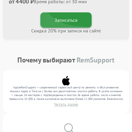
от 4400 ₽
Время работы: от 30 мин
Записаться
Скидка 20% при записи на сайте
Почему выбирают
RemSupport
AppleRemSupport — современный сервисный центр по ремонту и обслуживанию
техники Apple в Томске с более чем десятилетним опытом работы. В штате компании
— свыше 14 мастеров с подтвержденным опытом. За время работы число клиентов
превысило 10 000, а также выполнено выполнено более 12 000 ремонтов. Ежемесячно
в сервисный центр поступает более 300 устройств, включая , , . Мы работаем с
Читать далее
широким спектром неисправностей и поддерживаем высокий стандарт качества
благодаря использованию современного оборудования.