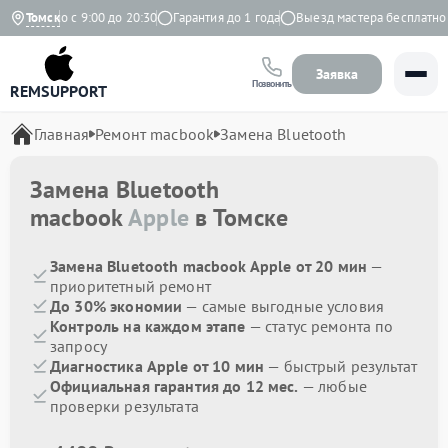
едневно с 9:00 до 20:30
Томск
Гарантия до 1 года
Выезд мастера бесплатно
Заявка
Позвонить
REMSUPPORT
Главная
Ремонт macbook
Замена Bluetooth
Замена Bluetooth
macbook
Apple
в Томске
Замена Bluetooth macbook Apple от 20 мин
—
приоритетный ремонт
До 30% экономии
— самые выгодные условия
Контроль на каждом этапе
— статус ремонта по
запросу
Диагностика Apple от 10 мин
— быстрый результат
Официальная гарантия до 12 мес.
— любые
проверки результата