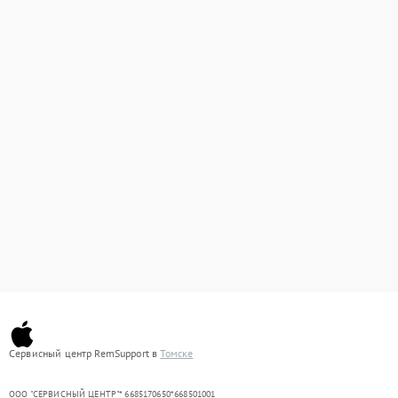
Сервисный центр RemSupport в
Томске
ООО "СЕРВИСНЫЙ ЦЕНТР"* 6685170650*668501001