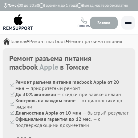
но с 9:00 до 20:30
Томск
Гарантия до 1 года
Выезд мастера бесплатно
Заявка
Позвонить
REMSUPPORT
Главная
Ремонт macbook
Ремонт разъема питания
Ремонт разъема питания
macbook
Apple
в Томске
Ремонт разъема питания macbook Apple от 20
мин
— приоритетный ремонт
До 30% экономии
— скидки при заявке онлайн
Контроль на каждом этапе
— от диагностики до
выдачи
Диагностика Apple от 10 мин
— быстрый результат
Официальная гарантия до 12 мес.
— с
подтверждающими документами