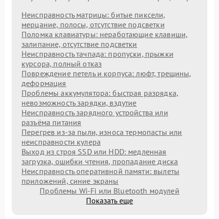
Неисправность матрицы: битые пиксели,
мерцание, полосы, отсутствие подсветки
Поломка клавиатуры: неработающие клавиши,
залипание, отсутствие подсветки
Неисправность тачпада: пропуски, прыжки
курсора, полный отказ
Повреждение петель и корпуса: люфт, трещины,
деформация
Проблемы аккумулятора: быстрая разрядка,
невозможность зарядки, вздутие
Неисправность зарядного устройства или
разъёма питания
Перегрев из‑за пыли, износа термопасты или
неисправности кулера
Выход из строя SSD или HDD: медленная
загрузка, ошибки чтения, пропадание диска
Неисправность оперативной памяти: вылеты
приложений, синие экраны
Проблемы Wi‑Fi или Bluetooth модулей
Показать еще