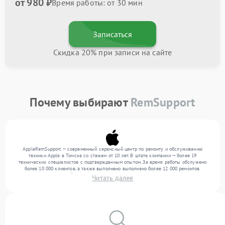
от 980 ₽
Время работы: от 30 мин
Записаться
Скидка 20% при записи на сайте
Почему выбирают
RemSupport
AppleRemSupport — современный сервисный центр по ремонту и обслуживанию
техники Apple в Томске со стажем от 10 лет. В штате компании — более 19
технических специалистов с подтвержденным опытом. За время работы обслужено
более 10 000 клиентов, а также выполнено выполнено более 12 000 ремонтов.
Ежемесячно в сервисный центр поступает свыше 300 единиц техники, включая , , . Мы
Читать далее
работаем с широким спектром неисправностей и обеспечиваем надежный результат
благодаря опыту команды.