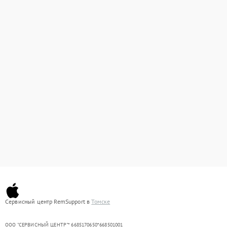
Сервисный центр RemSupport в
Томске
ООО "СЕРВИСНЫЙ ЦЕНТР"* 6685170650*668501001