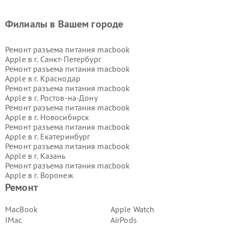
Филиалы в Вашем городе
Ремонт разъема питания macbook
Apple в г.
Санкт-Петербург
Ремонт разъема питания macbook
Apple в г.
Краснодар
Ремонт разъема питания macbook
Apple в г.
Ростов-на-Дону
Ремонт разъема питания macbook
Apple в г.
Новосибирск
Ремонт разъема питания macbook
Apple в г.
Екатеринбург
Ремонт разъема питания macbook
Apple в г.
Казань
Ремонт разъема питания macbook
Apple в г.
Воронеж
Ремонт разъема питания macbook
Ремонт
Apple в г.
Волгоград
Ремонт разъема питания macbook
MacBook
Apple Watch
Apple в г.
Самара
IMac
AirPods
Ремонт разъема питания macbook