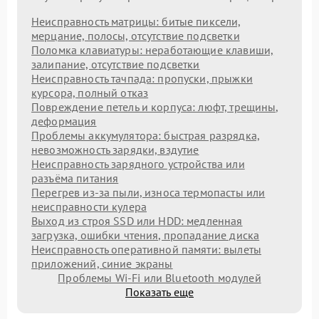
Неисправность матрицы: битые пиксели,
мерцание, полосы, отсутствие подсветки
Поломка клавиатуры: неработающие клавиши,
залипание, отсутствие подсветки
Неисправность тачпада: пропуски, прыжки
курсора, полный отказ
Повреждение петель и корпуса: люфт, трещины,
деформация
Проблемы аккумулятора: быстрая разрядка,
невозможность зарядки, вздутие
Неисправность зарядного устройства или
разъёма питания
Перегрев из‑за пыли, износа термопасты или
неисправности кулера
Выход из строя SSD или HDD: медленная
загрузка, ошибки чтения, пропадание диска
Неисправность оперативной памяти: вылеты
приложений, синие экраны
Проблемы Wi‑Fi или Bluetooth модулей
Показать еще