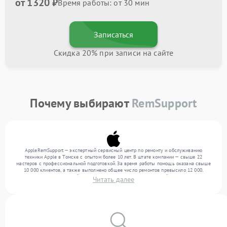
от 1320 ₽
Время работы: от 30 мин
Записаться
Скидка 20% при записи на сайте
Почему выбирают
RemSupport
AppleRemSupport — экспертный сервисный центр по ремонту и обслуживанию
техники Apple в Томске с опытом более 10 лет. В штате компании — свыше 22
мастеров с профессиональной подготовкой. За время работы помощь оказана свыше
10 000 клиентов, а также выполнено общее число ремонтов превысило 12 000.
Ежемесячно в сервисный центр поступает более 300 обращений, включая , , . Мы
Читать далее
выполняем ремонт различного уровня сложности и гарантируем высокое качество
обслуживания благодаря опыту команды.