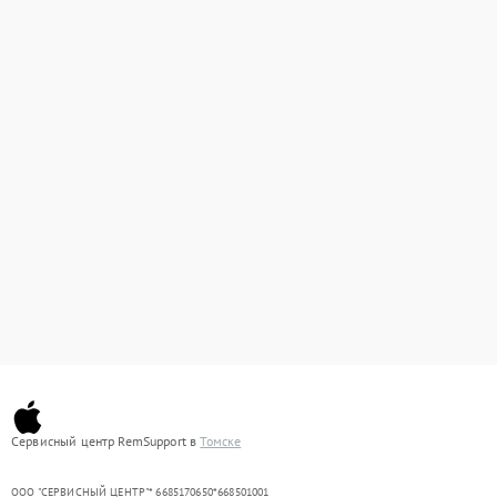
Сервисный центр RemSupport в
Томске
ООО "СЕРВИСНЫЙ ЦЕНТР"* 6685170650*668501001