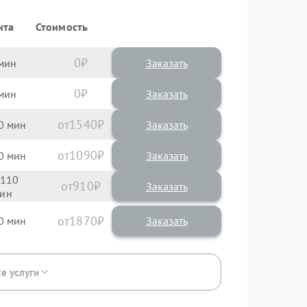
нта
Стоимость
0
Заказать
0
Заказать
1540
0
1090
0
110
910
1870
0
се услуги