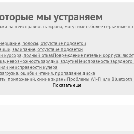
которые мы устраняем
жи на неисправность экрана, могут иметь более серьезные п
мерцание, полосы, отсутствие подсветки
иши, залипание, отсутствие подсветки
и курсора, полный отказ
Повреждение петель и корпуса: люф
а, невозможность зарядки, вздутие
Неисправность зарядного 
 или неисправности кулера
загрузка, ошибки чтения, пропадание диска
еты приложений, синие экраны
Проблемы Wi‑Fi или Bluetooth
Показать еще