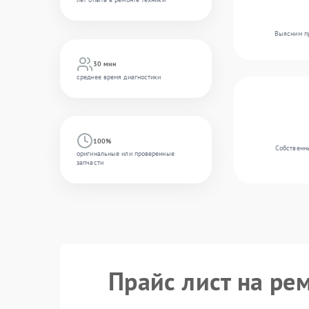
Выясним пр
30 мин
среднее время диагностики
100%
Собственны
оригинальные или проверенные
запчасти
Прайс лист на ре