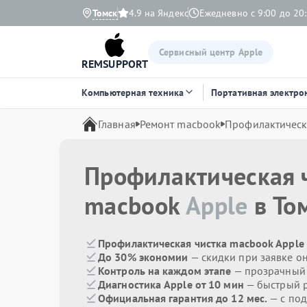
Томск
4.9 на Яндекс
Ежедневно с 9:00 до 20
Сервисный центр Apple
REMSUPPORT
Компьютерная техника
Портативная электро
Главная
Ремонт macbook
Профилактическ
Профилактическая 
macbook
Apple
в То
Профилактическая чистка macbook Apple 
До 30% экономии
— скидки при заявке о
Контроль на каждом этапе
— прозрачный
Диагностика Apple от 10 мин
— быстрый р
Официальная гарантия до 12 мес.
— с под