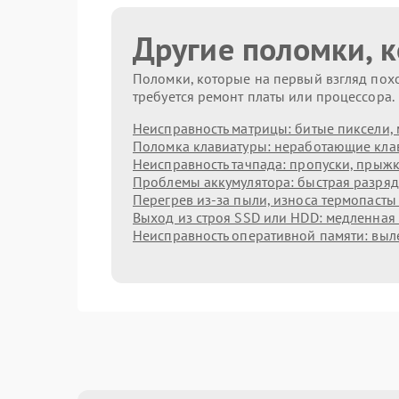
Другие поломки, 
Поломки, которые на первый взгляд похо
требуется ремонт платы или процессора.
Неисправность матрицы: битые пиксели, 
Поломка клавиатуры: неработающие клав
Неисправность тачпада: пропуски, прыжк
Проблемы аккумулятора: быстрая разрядк
Перегрев из‑за пыли, износа термопасты
Выход из строя SSD или HDD: медленная 
Неисправность оперативной памяти: выл