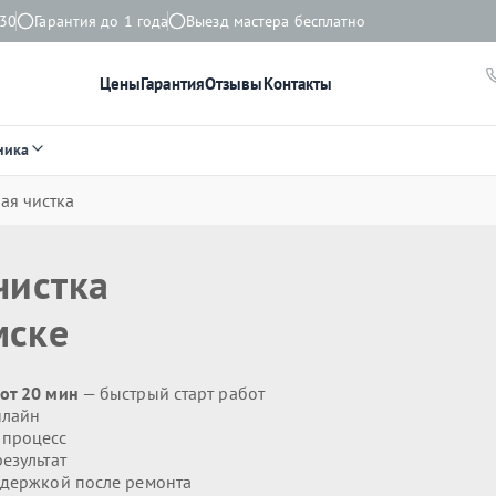
:30
Гарантия до 1 года
Выезд мастера бесплатно
Цены
Гарантия
Отзывы
Контакты
ника
ая чистка
чистка
мске
от 20 мин
— быстрый старт работ
нлайн
 процесс
езультат
держкой после ремонта