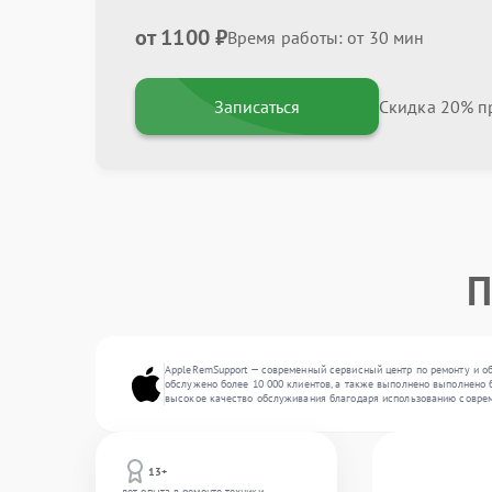
от 1100 ₽
Время работы: от 30 мин
Записаться
Скидка 20% пр
П
AppleRemSupport — современный сервисный центр по ремонту и об
обслужено более 10 000 клиентов, а также выполнено выполнено б
высокое качество обслуживания благодаря использованию соврем
13+
лет опыта в ремонте техники