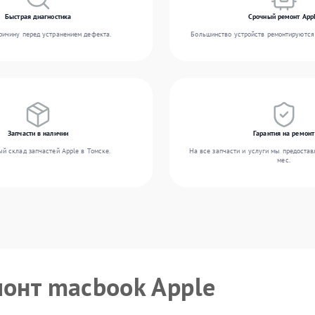
Быстрая диагностика
Срочный ремонт App
ичину перед устранением дефекта.
Большинство устройств ремонтируются 
Запчасти в наличии
Гарантия на ремонт
й склад запчастей Apple в Томске.
На все запчасти и услуги мы предостав
мес.
монт macbook Apple