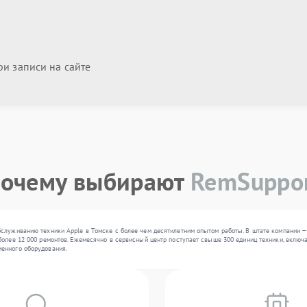
и записи на сайте
очему выбирают
RemSuppo
служиванию техники Apple в Томске с более чем десятилетним опытом работы. В штате компании —
олее 12 000 ремонтов. Ежемесячно в сервисный центр поступает свыше 300 единиц техники, включая
енного оборудования.