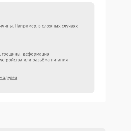
ричины. Например, в сложных случаях
т, трещины, деформация
устройства или разъёма питания
 модулей