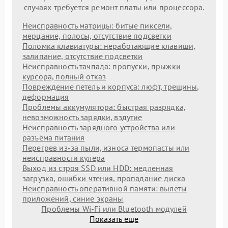
случаях требуется ремонт платы или процессора.
Неисправность матрицы: битые пиксели,
мерцание, полосы, отсутствие подсветки
Поломка клавиатуры: неработающие клавиши,
залипание, отсутствие подсветки
Неисправность тачпада: пропуски, прыжки
курсора, полный отказ
Повреждение петель и корпуса: люфт, трещины,
деформация
Проблемы аккумулятора: быстрая разрядка,
невозможность зарядки, вздутие
Неисправность зарядного устройства или
разъёма питания
Перегрев из‑за пыли, износа термопасты или
неисправности кулера
Выход из строя SSD или HDD: медленная
загрузка, ошибки чтения, пропадание диска
Неисправность оперативной памяти: вылеты
приложений, синие экраны
Проблемы Wi‑Fi или Bluetooth модулей
Показать еще