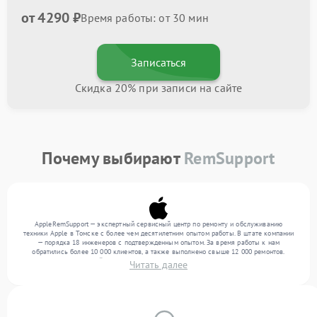
от 4290 ₽
Время работы: от 30 мин
Записаться
Скидка 20% при записи на сайте
Почему выбирают
RemSupport
AppleRemSupport — экспертный сервисный центр по ремонту и обслуживанию
техники Apple в Томске с более чем десятилетним опытом работы. В штате компании
— порядка 18 инженеров с подтвержденным опытом. За время работы к нам
обратились более 10 000 клиентов, а также выполнено свыше 12 000 ремонтов.
Ежемесячно в сервисный центр поступает свыше 300 единиц техники, включая , , . Мы
Читать далее
работаем с широким спектром неисправностей и поддерживаем высокий стандарт
качества благодаря отлаженным процессам ремонта.