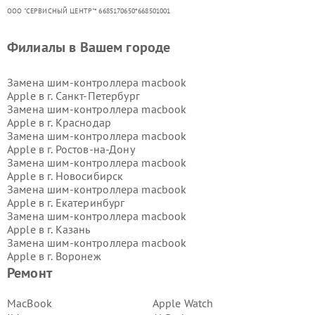
ООО "СЕРВИСНЫЙ ЦЕНТР"* 6685170650*668501001
Филиалы в Вашем городе
Замена шим-контроллера macbook
Apple в г.
Санкт-Петербург
Замена шим-контроллера macbook
Apple в г.
Краснодар
Замена шим-контроллера macbook
Apple в г.
Ростов-на-Дону
Замена шим-контроллера macbook
Apple в г.
Новосибирск
Замена шим-контроллера macbook
Apple в г.
Екатеринбург
Замена шим-контроллера macbook
Apple в г.
Казань
Замена шим-контроллера macbook
Apple в г.
Воронеж
Замена шим-контроллера macbook
Ремонт
Apple в г.
Волгоград
Замена шим-контроллера macbook
MacBook
Apple Watch
Apple в г.
Самара