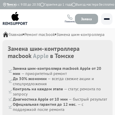
едневно с 9:00 до 20:30
Томск
Гарантия до 1 года
Выезд мастера бесплатно
Заявка
Позвонить
REMSUPPORT
Главная
Ремонт macbook
Замена шим-контроллера
Замена шим-контроллера
macbook
Apple
в Томске
Замена шим-контроллера macbook Apple от 20
мин
— приоритетный ремонт
До 30% экономии
— всегда свежие акции и
спецпредложения
Контроль на каждом этапе
— статус ремонта по
запросу
Диагностика Apple от 10 мин
— быстрый результат
Официальная гарантия до 12 мес.
— с
поддержкой после ремонта