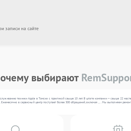
и записи на сайте
очему выбирают
RemSuppo
служиванию техники Apple в Томске с практикой свыше 10 лет. В штате компании — свыше 22 маст
. Ежемесячно в сервисный центр поступает более 300 обращений, включая , , . Мы выполняем ремо