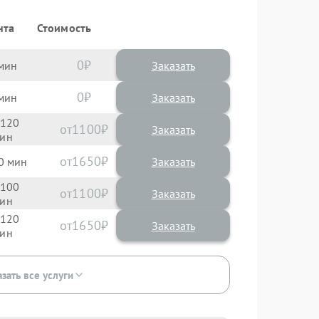
нта
Стоимость
0
Заказать
0
Заказать
120
1100
1650
0
100
1100
120
1650
зать все услуги