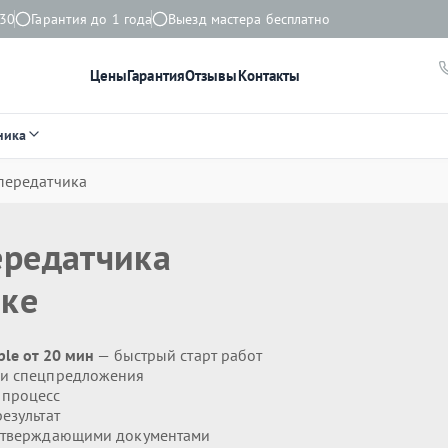
:30
Гарантия до 1 года
Выезд мастера бесплатно
Цены
Гарантия
Отзывы
Контакты
ника
 передатчика
ередатчика
ске
ple от 20 мин
— быстрый старт работ
 и спецпредложения
 процесс
езультат
дтверждающими документами