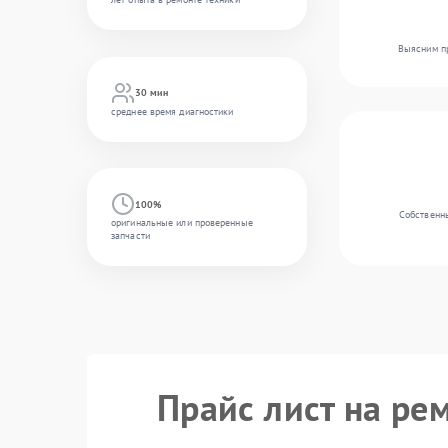
Выясним пр
30 мин
среднее время диагностики
100%
Собственны
оригинальные или проверенные
запчасти
Прайс лист на рем