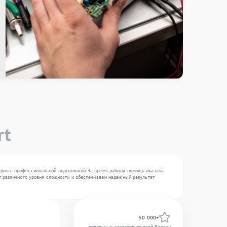
rt
еров с профессиональной подготовкой. За время работы помощь оказана
нт различного уровня сложности и обеспечиваем надежный результат
50 000+
довольных клиентов по всей России