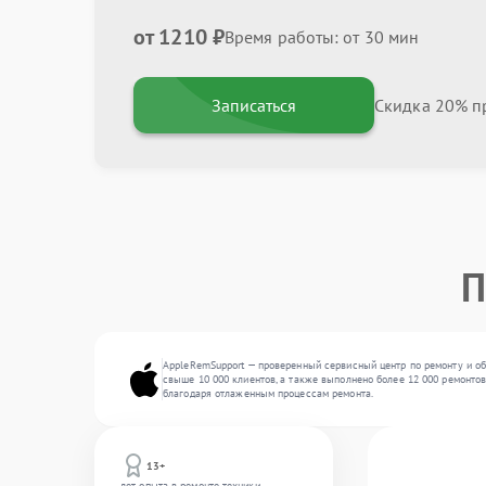
от 1210 ₽
Время работы: от 30 мин
Записаться
Скидка 20% пр
П
AppleRemSupport — проверенный сервисный центр по ремонту и об
свыше 10 000 клиентов, а также выполнено более 12 000 ремонтов
благодаря отлаженным процессам ремонта.
13+
лет опыта в ремонте техники