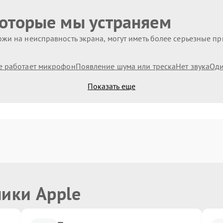
которые мы устраняем
жи на неисправность экрана, могут иметь более серьезные п
е работает микрофон
Появление шума или треска
Нет звука
Оди
Показать еще
ники Apple