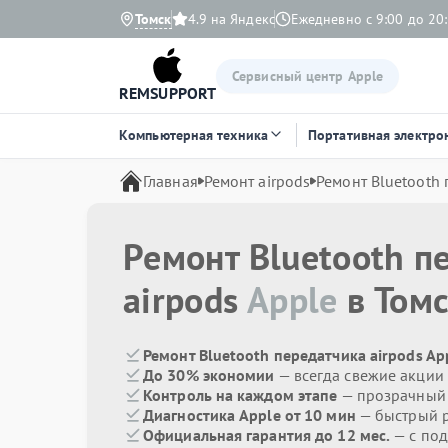
Томск
4.9 на Яндекс
Ежедневно с 9:00 до 20
Сервисный центр Apple
REMSUPPORT
Компьютерная техника
Портативная электро
Главная
Ремонт airpods
Ремонт Bluetooth
Ремонт Bluetooth п
airpods
Apple
в Том
Ремонт Bluetooth передатчика airpods Ap
До 30% экономии
— всегда свежие акции
Контроль на каждом этапе
— прозрачный
Диагностика Apple от 10 мин
— быстрый р
Официальная гарантия до 12 мес.
— с по