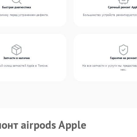
Быстрая диагностика
Срочный ремонт App
ичину перед устранением дефекта.
Большинство устройств ремонтируются 
Запчасти в наличии
Гарантия на ремонт
й склад запчастей Apple в Томске.
На все запчасти и услуги мы предостав
мес.
онт airpods Apple