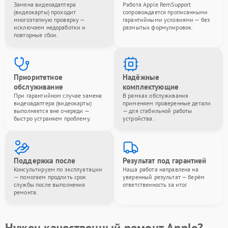
Замена видеоадаптера
Работа Apple RemSupport
(видеокарты) проходит
сопровождается прописанными
многоэтапную проверку —
гарантийными условиями — без
исключаем недоработки и
размытых формулировок.
повторные сбои.
Приоритетное
Надёжные
обслуживание
комплектующие
При гарантийном случае замена
В рамках обслуживания
видеоадаптера (видеокарты)
применяем проверенные детали
выполняется вне очереди —
— для стабильной работы
быстро устраняем проблему.
устройства.
Поддержка после
Результат под гарантией
Консультируем по эксплуатации
Наша работа направлена на
— помогаем продлить срок
уверенный результат — берём
службы после выполнения
ответственность за итог.
ремонта.
Нужен качественный ремонт Apple?