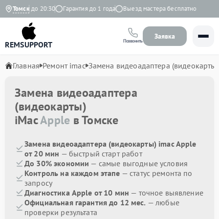
 с 9:00 до 20:30
Томск
Гарантия до 1 года
Выезд мастера бесплатно
Заявка
Позвонить
REMSUPPORT
Главная
Ремонт imac
Замена видеоадаптера (видеокарты)
Замена видеоадаптера
(видеокарты)
iMac
Apple
в Томске
Замена видеоадаптера (видеокарты) imac Apple
от 20 мин
— быстрый старт работ
До 30% экономии
— самые выгодные условия
Контроль на каждом этапе
— статус ремонта по
запросу
Диагностика Apple от 10 мин
— точное выявление
Официальная гарантия до 12 мес.
— любые
проверки результата