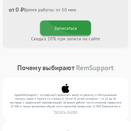
от 0 ₽
Время работы: от 30 мин
Записаться
Скидка 20% при записи на сайте
Почему выбирают
RemSupport
AppleRemSupport — экспертный сервисный центр по ремонту и обслуживанию
техники Apple в Томске со стажем от 10 лет. В штате компании — от 10 до 16
мастеров с профильной квалификацией. За время работы число клиентов превысило
10 000, а также выполнено общее число ремонтов превысило 12 000. Ежемесячно в
сервисный центр поступает более 300 обращений, включая , , . Мы выполняем ремонт
Читать далее
различного уровня сложности и обеспечиваем надежный результат благодаря
квалификации мастеров.