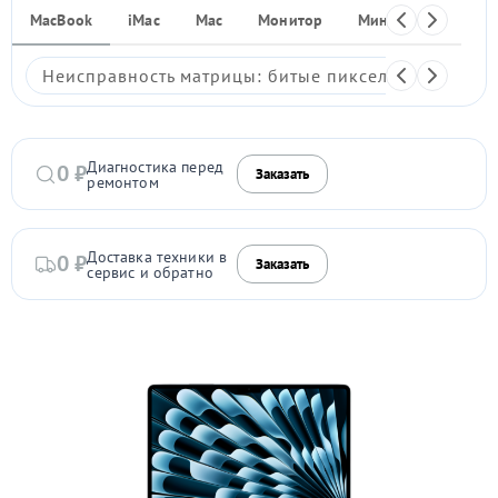
MacBook
iMac
Mac
Монитор
Мини ПК
iPho
Неисправность матрицы: битые пиксели, мерцание,
Диагностика перед
0 ₽
Заказать
ремонтом
Доставка техники в
0 ₽
Заказать
сервис и обратно