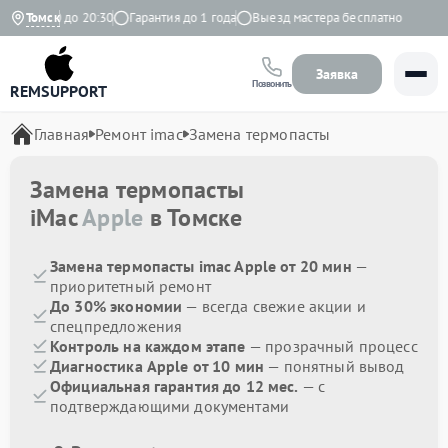
 с 9:00 до 20:30
Томск
Гарантия до 1 года
Выезд мастера бесплатно
Заявка
Позвонить
REMSUPPORT
Главная
Ремонт imac
Замена термопасты
Замена термопасты
iMac
Apple
в Томске
Замена термопасты imac Apple от 20 мин
—
приоритетный ремонт
До 30% экономии
— всегда свежие акции и
спецпредложения
Контроль на каждом этапе
— прозрачный процесс
Диагностика Apple от 10 мин
— понятный вывод
Официальная гарантия до 12 мес.
— с
подтверждающими документами