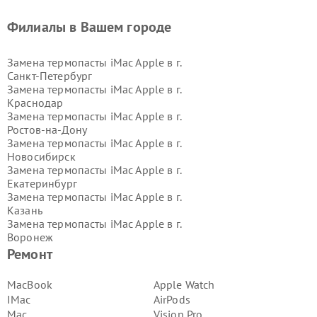
Филиалы в Вашем городе
Замена термопасты iMac Apple в г.
Санкт-Петербург
Замена термопасты iMac Apple в г.
Краснодар
Замена термопасты iMac Apple в г.
Ростов-на-Дону
Замена термопасты iMac Apple в г.
Новосибирск
Замена термопасты iMac Apple в г.
Екатеринбург
Замена термопасты iMac Apple в г.
Казань
Замена термопасты iMac Apple в г.
Воронеж
Замена термопасты iMac Apple в г.
Ремонт
Волгоград
Замена термопасты iMac Apple в г.
MacBook
Apple Watch
Самара
IMac
AirPods
Замена термопасты iMac Apple в г.
Mac
Vision Pro