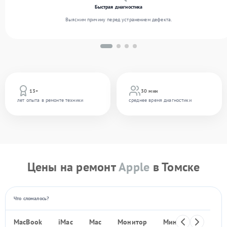
Быстрая диагностика
Выясним причину перед устранением дефекта.
13+
30 мин
лет опыта в ремонте техники
среднее время диагностики
Цены на ремонт
Apple
в Томске
Что сломалось?
MacBook
iMac
Mac
Монитор
Мини ПК
iPho