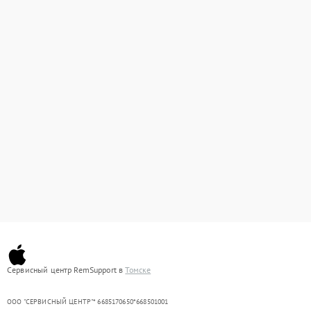
Сервисный центр RemSupport в
Томске
ООО "СЕРВИСНЫЙ ЦЕНТР"* 6685170650*668501001