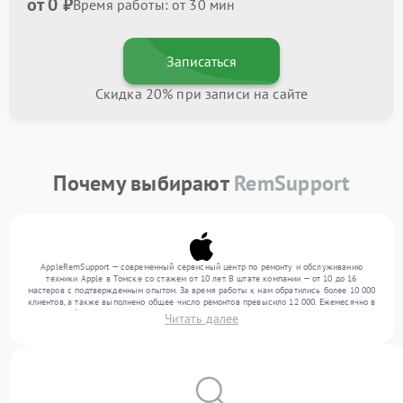
от 0 ₽
Время работы: от 30 мин
Записаться
Скидка 20% при записи на сайте
Почему выбирают
RemSupport
AppleRemSupport — современный сервисный центр по ремонту и обслуживанию
техники Apple в Томске со стажем от 10 лет. В штате компании — от 10 до 16
мастеров с подтвержденным опытом. За время работы к нам обратились более 10 000
клиентов, а также выполнено общее число ремонтов превысило 12 000. Ежемесячно в
сервисный центр поступает свыше 300 единиц техники, включая , , . Мы устраняем
Читать далее
поломки любой сложности и гарантируем высокое качество обслуживания благодаря
использованию современного оборудования.