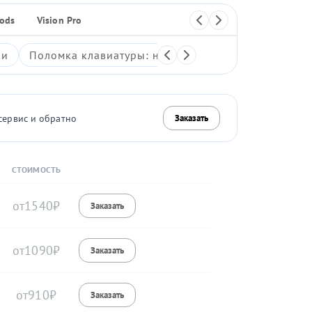
Pods
Vision Pro
Плеер
ки
Поломка клавиатуры: неработающие клавиши, зали
сервис и обратно
Заказать
СТОИМОСТЬ
1540
1090
910