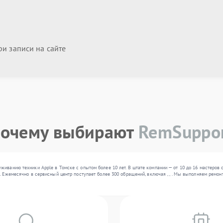
и записи на сайте
очему выбирают
RemSuppo
иванию техники Apple в Томске с опытом более 10 лет. В штате компании — от 10 до 16 мастеров 
. Ежемесячно в сервисный центр поступает более 300 обращений, включая , , . Мы выполняем ремо