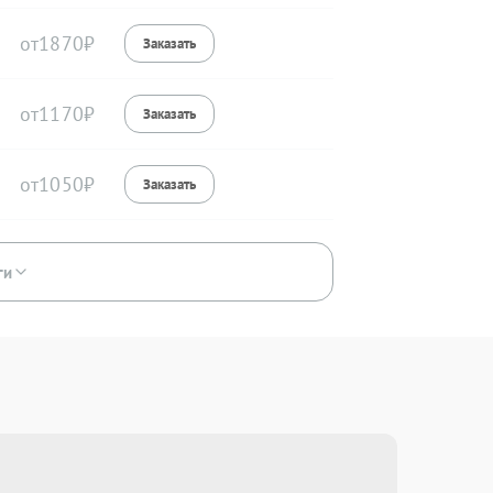
1870
1170
1050
ги