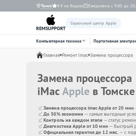
Томск
4.9 на Яндекс
Ежедневно с 9:00 до 20
Сервисный центр Apple
REMSUPPORT
Компьютерная техника
Портативная электро
Главная
Ремонт imac
Замена процессора
Замена процессора
iMac
Apple
в Томске
Замена процессора imac Apple от 20 мин
До 30% экономии
— самые выгодные усл
Контроль на каждом этапе
— статус ремон
Диагностика Apple от 10 мин
— быстрый р
Официальная гарантия до 12 мес.
— с под