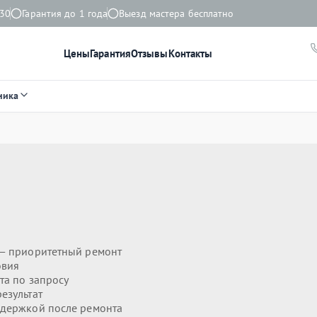
:30
Гарантия до 1 года
Выезд мастера бесплатно
Цены
Гарантия
Отзывы
Контакты
ника
— приоритетный ремонт
овия
та по запросу
езультат
держкой после ремонта