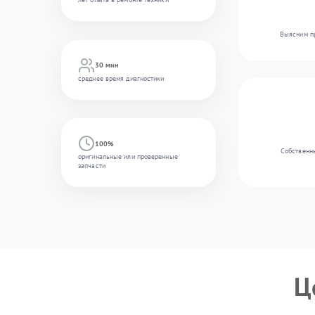
Выясним пр
30 мин
среднее время диагностики
100%
Собственны
оригинальные или проверенные
запчасти
Ц