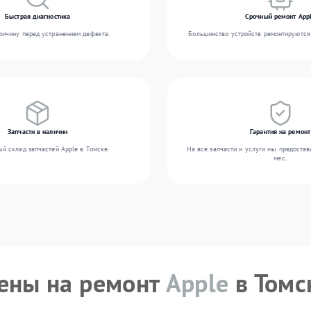
Быстрая диагностика
Срочный ремонт App
ичину перед устранением дефекта.
Большинство устройств ремонтируются 
Запчасти в наличии
Гарантия на ремонт
й склад запчастей Apple в Томске.
На все запчасти и услуги мы предостав
мес.
ены на ремонт
Apple
в Томс