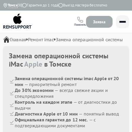
0 до 20:30
Томск
Гарантия до 1 года
Выезд мастера бесплатно
Заявка
Позвонить
REMSUPPORT
Главная
Ремонт imac
Замена операционной системы
Замена операционной системы
iMac
Apple
в Томске
Замена операционной системы imac Apple от 20
мин
— приоритетный ремонт
До 30% экономии
— всегда свежие акции и
спецпредложения
Контроль на каждом этапе
— от диагностики до
выдачи
Диагностика Apple от 10 мин
— понятный вывод
Официальная гарантия до 12 мес.
— с
подтверждающими документами