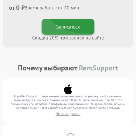
от 0 ₽
Время работы: от 30 мин
Записаться
Скидка 20% при записи на сайте
Почему выбирают
RemSupport
AppleRemSupport — современный сервисный центр по ремонту и обслуживанию
техники Apple в Томске с опытом более 10 лет. В штате компании — от 10 до 16
технических специалистов с профильной квалификацией. За время работы помощь
оказана свыше 10 000 клиентов, а также выполнено общее число ремонтов
превысило 12 000. Ежемесячно в сервисный центр поступает более 300 обращений,
Читать далее
включая , , . Мы выполняем ремонт различного уровня сложности и предлагаем
стабильный уровень сервиса благодаря отлаженным процессам ремонта.