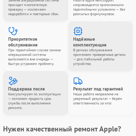
Замена операционной системы
Работа Apple RemSupport
проходит многоэтапную
сопровождается прописанными
проверку — исключаем
гарантийными условиями — без
недоработки и повторные сбои.
размытых формулировок.
Приоритетное
Надёжные
обслуживание
комплектующие
При гарантийном случае замена
В рамках обслуживания
операционной системы
применяем проверенные детали
выполняется вне очереди —
— для стабильной работы
быстро устраняем проблему.
устройства.
Поддержка после
Результат под гарантией
Консультируем по эксплуатации
Наша работа направлена на
— помогаем продлить срок
уверенный результат — берём
службы после выполнения
ответственность за итог.
ремонта.
Нужен качественный ремонт Apple?