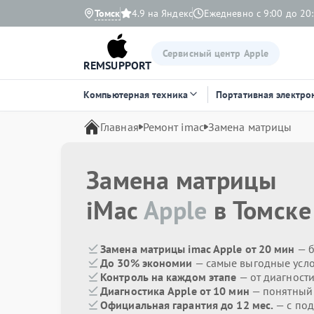
Томск
4.9 на Яндекс
Ежедневно с 9:00 до 20
Сервисный центр Apple
REMSUPPORT
Компьютерная техника
Портативная электро
Главная
Ремонт imac
Замена матрицы
Замена матрицы
iMac
Apple
в Томске
Замена матрицы imac Apple от 20 мин
— б
До 30% экономии
— самые выгодные усл
Контроль на каждом этапе
— от диагност
Диагностика Apple от 10 мин
— понятный
Официальная гарантия до 12 мес.
— с под