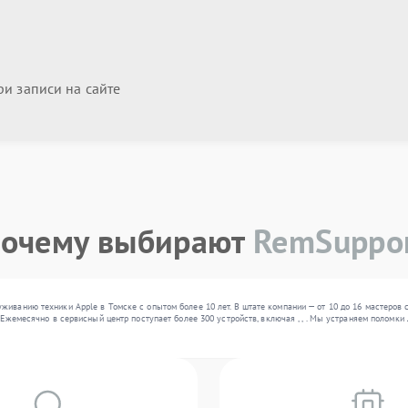
и записи на сайте
очему выбирают
RemSuppo
иванию техники Apple в Томске с опытом более 10 лет. В штате компании — от 10 до 16 мастеров 
. Ежемесячно в сервисный центр поступает более 300 устройств, включая , , . Мы устраняем полом