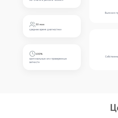
Выясним пр
30 мин
среднее время диагностики
100%
Собственны
оригинальные или проверенные
запчасти
Ц