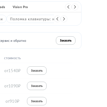
Pods
Vision Pro
Плеер
ки
Поломка клавиатуры: неработающие клавиши, зали
сервис и обратно
Заказать
СТОИМОСТЬ
1540
1090
910