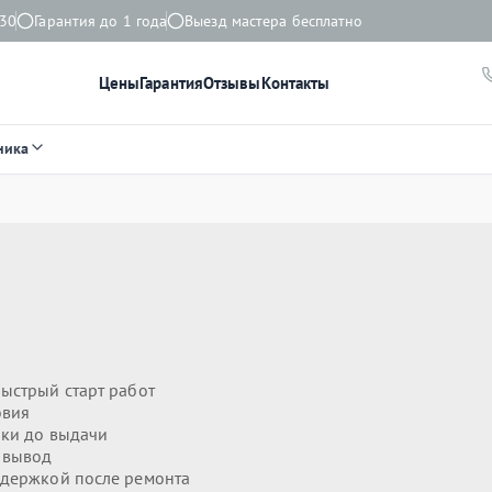
:30
Гарантия до 1 года
Выезд мастера бесплатно
Цены
Гарантия
Отзывы
Контакты
ника
ыстрый старт работ
овия
ики до выдачи
 вывод
держкой после ремонта