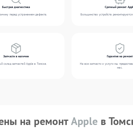
Быстрая диагностика
Срочный ремонт App
ичину перед устранением дефекта.
Большинство устройств ремонтируются 
Запчасти в наличии
Гарантия на ремонт
й склад запчастей Apple в Томске.
На все запчасти и услуги мы предостав
мес.
ены на ремонт
Apple
в Томс