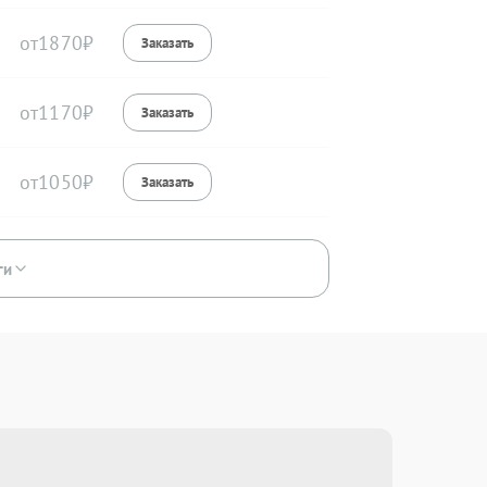
1870
1170
1050
ги