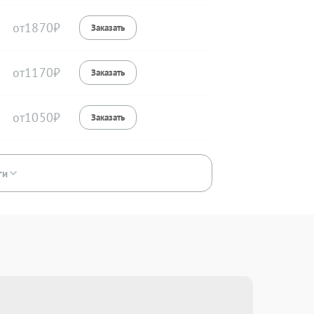
1870
1170
1050
ги