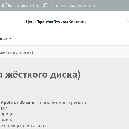
:30
Гарантия до 1 года
Выезд мастера бесплатно
Цены
Гарантия
Отзывы
Контакты
ника
жёсткого диска)
 жёсткого диска)
 Apple от 20 мин
— приоритетный ремонт
овия
 процесс
 вывод
 проверки результата