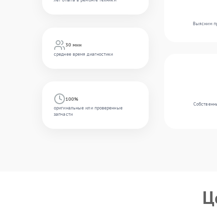
Выясним пр
30 мин
среднее время диагностики
100%
Собственны
оригинальные или проверенные
запчасти
Ц