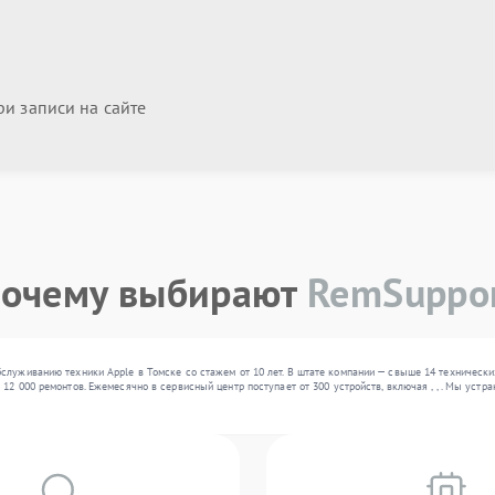
и записи на сайте
очему выбирают
RemSuppo
служиванию техники Apple в Томске со стажем от 10 лет. В штате компании — свыше 14 технически
12 000 ремонтов. Ежемесячно в сервисный центр поступает от 300 устройств, включая , , . Мы уст