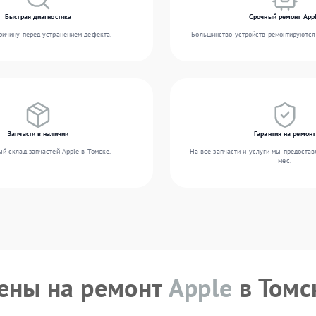
Быстрая диагностика
Срочный ремонт App
ичину перед устранением дефекта.
Большинство устройств ремонтируются 
Запчасти в наличии
Гарантия на ремонт
й склад запчастей Apple в Томске.
На все запчасти и услуги мы предостав
мес.
ены на ремонт
Apple
в Томс