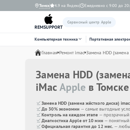
Томск
4.9 на Яндекс
Ежедневно с 9:00 до 20
Сервисный центр Apple
REMSUPPORT
Компьютерная техника
Портативная электро
Главная
Ремонт imac
Замена HDD (замена 
Замена HDD (замена
iMac
Apple
в Томске
Замена HDD (замена жёсткого диска) imac
До 30% экономии
— самые выгодные усл
Контроль на каждом этапе
— прозрачный
Диагностика Apple от 10 мин
— понятный
Официальная гарантия до 12 мес.
— любые