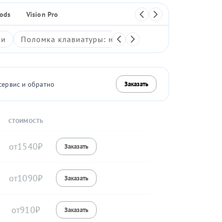
Pods
Vision Pro
Плеер
ки
Поломка клавиатуры: неработающие клавиши, зали
сервис и обратно
Заказать
СТОИМОСТЬ
1540
1090
910