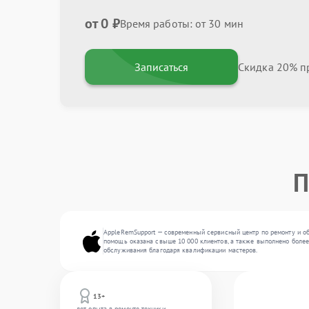
от 0 ₽
Время работы: от 30 мин
Записаться
Скидка 20% пр
П
AppleRemSupport — современный сервисный центр по ремонту и об
помощь оказана свыше 10 000 клиентов, а также выполнено более 
обслуживания благодаря квалификации мастеров.
13+
лет опыта в ремонте техники