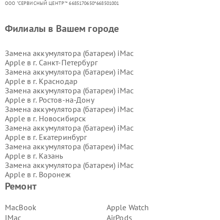
ООО "СЕРВИСНЫЙ ЦЕНТР"* 6685170650*668501001
Филиалы в Вашем городе
Замена аккумулятора (батареи) iMac
Apple в г.
Санкт-Петербург
Замена аккумулятора (батареи) iMac
Apple в г.
Краснодар
Замена аккумулятора (батареи) iMac
Apple в г.
Ростов-на-Дону
Замена аккумулятора (батареи) iMac
Apple в г.
Новосибирск
Замена аккумулятора (батареи) iMac
Apple в г.
Екатеринбург
Замена аккумулятора (батареи) iMac
Apple в г.
Казань
Замена аккумулятора (батареи) iMac
Apple в г.
Воронеж
Замена аккумулятора (батареи) iMac
Ремонт
Apple в г.
Волгоград
Замена аккумулятора (батареи) iMac
MacBook
Apple Watch
Apple в г.
Самара
IMac
AirPods