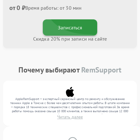
от 0 ₽
Время работы: от 30 мин
Записаться
Скидка 20% при записи на сайте
Почему выбирают
RemSupport
AppleRemSupport — экспертный сервисный центр по ремонту и обслуживанию
техники Apple в Томске с более чем десятилетним опытом работы. В штате компании
— порядка 18 технических специалистов с профессиональной подготовкой. За время
работы помощь оказана свыше 10 000 клиентов, а также выполнено свыше 12 000
ремонтов. Ежемесячно в сервисный центр поступает от 300 устройств, включая , , . Мы
Читать далее
беремся за задачи любой сложности и поддерживаем высокий стандарт качества
благодаря отлаженным процессам ремонта.