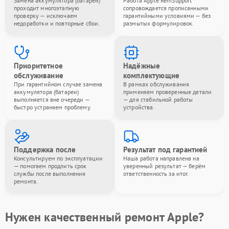
Замена аккумулятора (батареи)
Работа Apple RemSupport
проходит многоэтапную
сопровождается прописанными
проверку — исключаем
гарантийными условиями — без
недоработки и повторные сбои.
размытых формулировок.
Приоритетное
Надёжные
обслуживание
комплектующие
При гарантийном случае замена
В рамках обслуживания
аккумулятора (батареи)
применяем проверенные детали
выполняется вне очереди —
— для стабильной работы
быстро устраняем проблему.
устройства.
Поддержка после
Результат под гарантией
Консультируем по эксплуатации
Наша работа направлена на
— помогаем продлить срок
уверенный результат — берём
службы после выполнения
ответственность за итог.
ремонта.
Нужен качественный ремонт Apple?