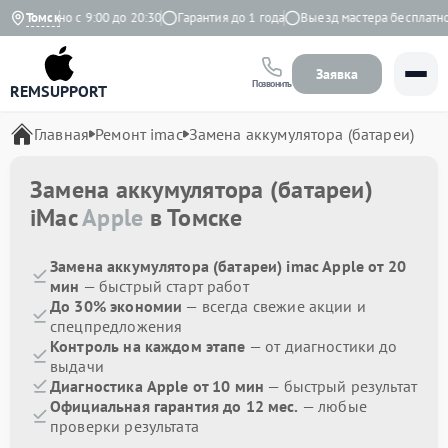
жедневно с 9:00 до 20:30
Томск
Гарантия до 1 года
Выезд мастера бесплатно
Заявка
Позвонить
REMSUPPORT
Главная
Ремонт imac
Замена аккумулятора (батареи)
Замена аккумулятора (батареи)
iMac
Apple
в Томске
Замена аккумулятора (батареи) imac Apple от 20
мин
— быстрый старт работ
До 30% экономии
— всегда свежие акции и
спецпредложения
Контроль на каждом этапе
— от диагностики до
выдачи
Диагностика Apple от 10 мин
— быстрый результат
Официальная гарантия до 12 мес.
— любые
проверки результата