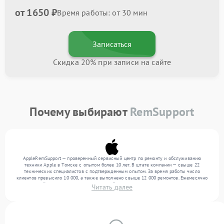
от 1650 ₽
Время работы: от 30 мин
Записаться
Скидка 20% при записи на сайте
Почему выбирают
RemSupport
AppleRemSupport — проверенный сервисный центр по ремонту и обслуживанию
техники Apple в Томске с опытом более 10 лет. В штате компании — свыше 22
технических специалистов с подтвержденным опытом. За время работы число
клиентов превысило 10 000, а также выполнено свыше 12 000 ремонтов. Ежемесячно
в сервисный центр поступает от 300 устройств, включая , , . Мы работаем с широким
Читать далее
спектром неисправностей и предлагаем стабильный уровень сервиса благодаря
опыту команды.