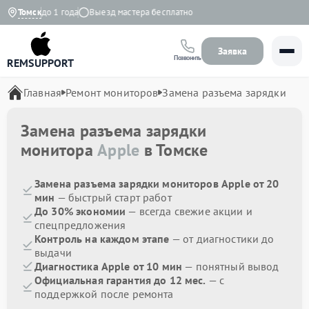
арантия до 1 года
Томск
Выезд мастера бесплатно
Заявка
Позвонить
REMSUPPORT
Главная
Ремонт мониторов
Замена разъема зарядки
Замена разъема зарядки
монитора
Apple
в Томске
Замена разъема зарядки мониторов Apple от 20
мин
— быстрый старт работ
До 30% экономии
— всегда свежие акции и
спецпредложения
Контроль на каждом этапе
— от диагностики до
выдачи
Диагностика Apple от 10 мин
— понятный вывод
Официальная гарантия до 12 мес.
— с
поддержкой после ремонта