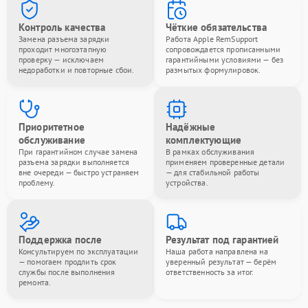
Контроль качества
Чёткие обязательства
Замена разъема зарядки
Работа Apple RemSupport
проходит многоэтапную
сопровождается прописанными
проверку — исключаем
гарантийными условиями — без
недоработки и повторные сбои.
размытых формулировок.
Приоритетное
Надёжные
обслуживание
комплектующие
При гарантийном случае замена
В рамках обслуживания
разъема зарядки выполняется
применяем проверенные детали
вне очереди — быстро устраняем
— для стабильной работы
проблему.
устройства.
Поддержка после
Результат под гарантией
Консультируем по эксплуатации
Наша работа направлена на
— помогаем продлить срок
уверенный результат — берём
службы после выполнения
ответственность за итог.
ремонта.