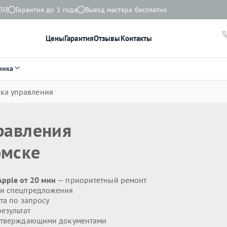
:30
Гарантия до 1 года
Выезд мастера бесплатно
Цены
Гарантия
Отзывы
Контакты
ника
ка управления
равления
омске
pple от 20 мин
— приоритетный ремонт
 и спецпредложения
та по запросу
езультат
дтверждающими документами