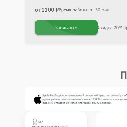
от 1100 ₽
Время работы: от 30 мин
Записаться
Скидка 20% пр
П
AppleRemSupport — проверенный сервисный центр по ремонту и об
время работы помощь оказана свыше 10 000 клиентов, а также вы
высокий стандарт качества благодаря опыту команды.
13+
лет опыта в ремонте техники