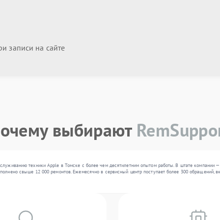
и записи на сайте
очему выбирают
RemSuppo
служиванию техники Apple в Томске с более чем десятилетним опытом работы. В штате компании — 
полнено свыше 12 000 ремонтов. Ежемесячно в сервисный центр поступает более 300 обращений, вк