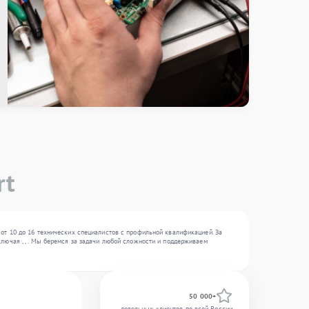
rt
от 10 до 16 технических специалистов с профильной квалификацией. За
лючая , , . Мы беремся за задачи любой сложности и поддерживаем
50 000+
довольных клиентов по всей России