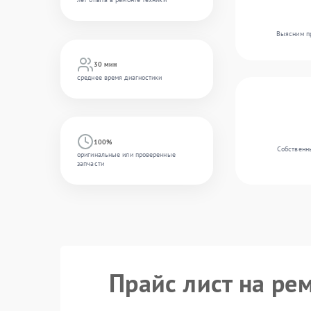
Выясним пр
30 мин
среднее время диагностики
100%
Собственны
оригинальные или проверенные
запчасти
Прайс лист на ре