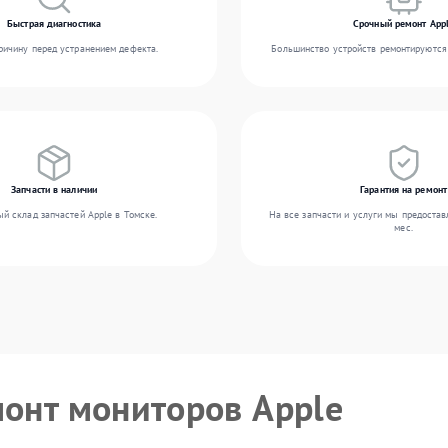
Быстрая диагностика
Срочный ремонт App
ичину перед устранением дефекта.
Большинство устройств ремонтируются 
Запчасти в наличии
Гарантия на ремонт
й склад запчастей Apple в Томске.
На все запчасти и услуги мы предостав
мес.
монт мониторов Apple