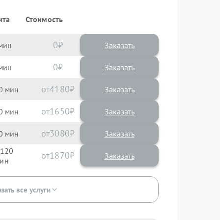
нта
Стоимость
0
Заказать
0
Заказать
4180
0
1650
0
3080
0
120
1870
зать все услуги