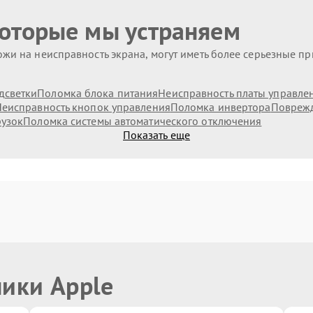
которые мы устраняем
жи на неисправность экрана, могут иметь более серьезные п
дсветки
Поломка блока питания
Неисправность платы управле
еисправность кнопок управления
Поломка инвертора
Поврежд
рузок
Поломка системы автоматического отключения
Показать еще
ники Apple