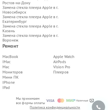
Ростов-на-Дону
Замена стекла плеера Apple в г.
Новосибирск
Замена стекла плеера Apple в г.
Екатеринбург
Замена стекла плеера Apple в г.
Казань
Замена стекла плеера Apple в г.
Воронеж
Замена стекла плеера Apple в г.
Ремонт
Волгоград
Замена стекла плеера Apple в г.
MacBook
Apple Watch
Самара
IMac
AirPods
Замена стекла плеера Apple в г.
Mac
Vision Pro
Пермь
Мониторов
Плееров
Замена стекла плеера Apple в г.
Мини ПК
Красноярск
Замена стекла плеера Apple в г.
IPhone
Ижевск
IPad
Замена стекла плеера Apple в г.
Челябинск
Мы принимаем
Замена стекла плеера Apple в г.
все формы оплаты
Тюмень
Политика конфиденциальности