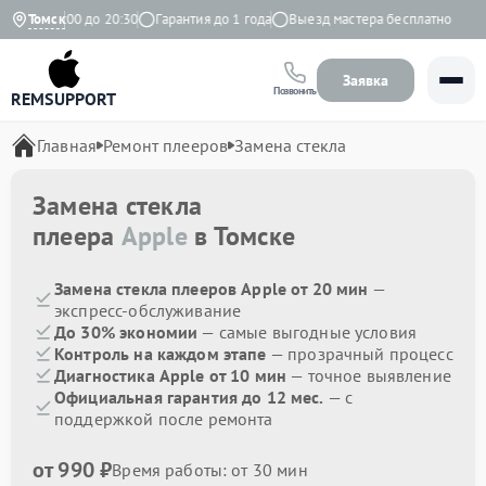
вно с 9:00 до 20:30
Томск
Гарантия до 1 года
Выезд мастера бесплатно
Заявка
Позвонить
REMSUPPORT
Главная
Ремонт плееров
Замена стекла
Замена стекла
плеера
Apple
в Томске
Замена стекла плееров Apple от 20 мин
—
экспресс-обслуживание
До 30% экономии
— самые выгодные условия
Контроль на каждом этапе
— прозрачный процесс
Диагностика Apple от 10 мин
— точное выявление
Официальная гарантия до 12 мес.
— с
поддержкой после ремонта
от 990 ₽
Время работы: от 30 мин