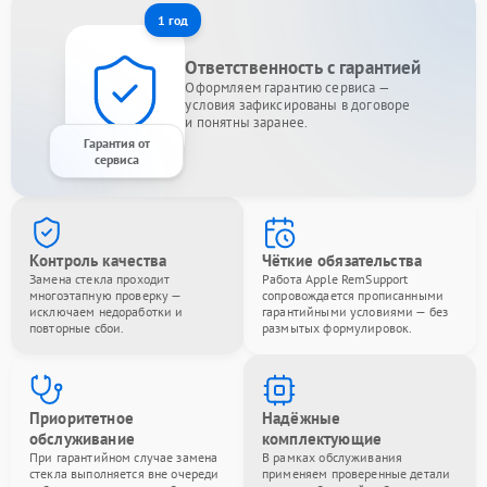
1 год
Ответственность с гарантией
Оформляем гарантию сервиса —
условия зафиксированы в договоре
и понятны заранее.
Гарантия от
сервиса
Контроль качества
Чёткие обязательства
Замена стекла проходит
Работа Apple RemSupport
многоэтапную проверку —
сопровождается прописанными
исключаем недоработки и
гарантийными условиями — без
повторные сбои.
размытых формулировок.
Приоритетное
Надёжные
обслуживание
комплектующие
При гарантийном случае замена
В рамках обслуживания
стекла выполняется вне очереди
применяем проверенные детали