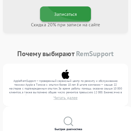
Записаться
Скидка 20% при записи на сайте
Почему выбирают
RemSupport
AppleRemSupport — проверенный сервисный центр по ремонту и обслуживанию
техники Apple в Томске с опытом более 10 лет. В штате компании — свыше 22
мастеров с подтвержденным опытом. За время работы помощь оказана свыше 10 000
клиентов, а также выполнено общее число ремонтов превысило 12 000. Ежемесячно в
сервисный центр поступает от 300 устройств, включая , , . Мы беремся за задачи
Читать далее
любой сложности и обеспечиваем надежный результат благодаря отлаженным
процессам ремонта.
Быстрая диагностика