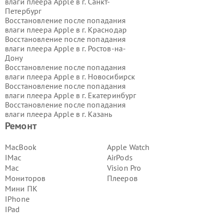
влаги плеера Apple в г.
Санкт-
Петербург
Восстановление после попадания
влаги плеера Apple в г.
Краснодар
Восстановление после попадания
влаги плеера Apple в г.
Ростов-на-
Дону
Восстановление после попадания
влаги плеера Apple в г.
Новосибирск
Восстановление после попадания
влаги плеера Apple в г.
Екатеринбург
Восстановление после попадания
влаги плеера Apple в г.
Казань
Восстановление после попадания
Ремонт
влаги плеера Apple в г.
Воронеж
Восстановление после попадания
MacBook
Apple Watch
влаги плеера Apple в г.
Волгоград
IMac
AirPods
Восстановление после попадания
Mac
Vision Pro
влаги плеера Apple в г.
Самара
Мониторов
Плееров
Восстановление после попадания
Мини ПК
влаги плеера Apple в г.
Пермь
Восстановление после попадания
IPhone
влаги плеера Apple в г.
Красноярск
IPad
Восстановление после попадания