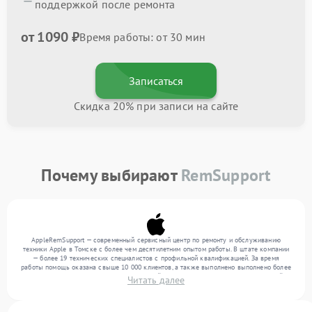
поддержкой после ремонта
от 1090 ₽
Время работы: от 30 мин
Записаться
Скидка 20% при записи на сайте
Почему выбирают
RemSupport
AppleRemSupport — современный сервисный центр по ремонту и обслуживанию
техники Apple в Томске с более чем десятилетним опытом работы. В штате компании
— более 19 технических специалистов с профильной квалификацией. За время
работы помощь оказана свыше 10 000 клиентов, а также выполнено выполнено более
12 000 ремонтов. Ежемесячно в сервисный центр поступает более 300 обращений,
Читать далее
включая , , . Мы работаем с широким спектром неисправностей и обеспечиваем
надежный результат благодаря квалификации мастеров.