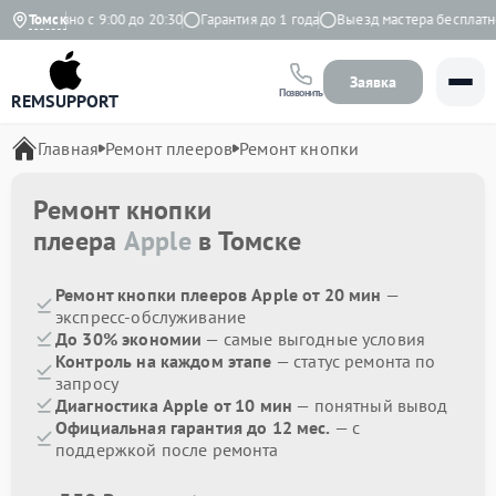
Ежедневно с 9:00 до 20:30
Томск
Гарантия до 1 года
Выезд мастера бесплатно
Заявка
Позвонить
REMSUPPORT
Главная
Ремонт плееров
Ремонт кнопки
Ремонт кнопки
плеера
Apple
в Томске
Ремонт кнопки плееров Apple от 20 мин
—
экспресс-обслуживание
До 30% экономии
— самые выгодные условия
Контроль на каждом этапе
— статус ремонта по
запросу
Диагностика Apple от 10 мин
— понятный вывод
Официальная гарантия до 12 мес.
— с
поддержкой после ремонта