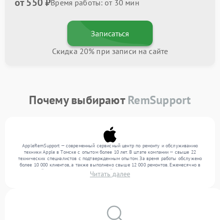
от 550 ₽
Время работы: от 30 мин
Записаться
Скидка 20% при записи на сайте
Почему выбирают
RemSupport
AppleRemSupport — современный сервисный центр по ремонту и обслуживанию
техники Apple в Томске с опытом более 10 лет. В штате компании — свыше 22
технических специалистов с подтвержденным опытом. За время работы обслужено
более 10 000 клиентов, а также выполнено свыше 12 000 ремонтов. Ежемесячно в
сервисный центр поступает от 300 устройств, включая , , . Мы устраняем поломки
Читать далее
любой сложности и поддерживаем высокий стандарт качества благодаря опыту
команды.