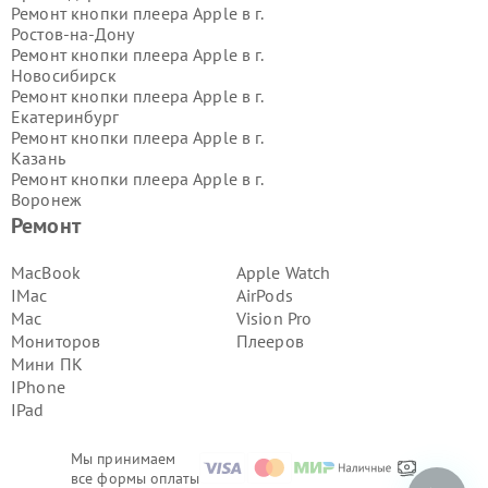
Ремонт кнопки плеера Apple в г.
Ростов-на-Дону
Ремонт кнопки плеера Apple в г.
Новосибирск
Ремонт кнопки плеера Apple в г.
Екатеринбург
Ремонт кнопки плеера Apple в г.
Казань
Ремонт кнопки плеера Apple в г.
Воронеж
Ремонт кнопки плеера Apple в г.
Ремонт
Волгоград
Ремонт кнопки плеера Apple в г.
MacBook
Apple Watch
Самара
IMac
AirPods
Ремонт кнопки плеера Apple в г.
Mac
Vision Pro
Пермь
Мониторов
Плееров
Ремонт кнопки плеера Apple в г.
Мини ПК
Красноярск
Ремонт кнопки плеера Apple в г.
IPhone
Ижевск
IPad
Ремонт кнопки плеера Apple в г.
Челябинск
Мы принимаем
Ремонт кнопки плеера Apple в г.
все формы оплаты