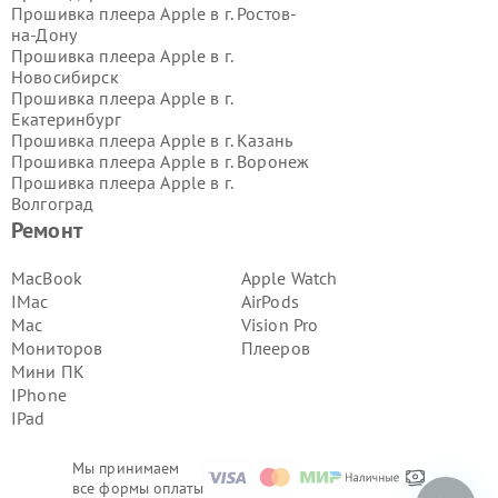
Прошивка плеера Apple в г.
Ростов-
на-Дону
Прошивка плеера Apple в г.
Новосибирск
Прошивка плеера Apple в г.
Екатеринбург
Прошивка плеера Apple в г.
Казань
Прошивка плеера Apple в г.
Воронеж
Прошивка плеера Apple в г.
Волгоград
Прошивка плеера Apple в г.
Самара
Ремонт
Прошивка плеера Apple в г.
Пермь
Прошивка плеера Apple в г.
MacBook
Apple Watch
Красноярск
IMac
AirPods
Прошивка плеера Apple в г.
Ижевск
Mac
Vision Pro
Прошивка плеера Apple в г.
Мониторов
Плееров
Челябинск
Мини ПК
Прошивка плеера Apple в г.
Тюмень
Прошивка плеера Apple в г.
Уфа
IPhone
Прошивка плеера Apple в г.
Омск
IPad
Прошивка плеера Apple в г.
Иркутск
Прошивка плеера Apple в г.
Мы принимаем
Ярославль
все формы оплаты