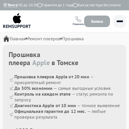
вно с 9:00 до 20:30
Томск
Гарантия до 1 года
Выезд мастера бесплатно
Заявка
Позвонить
REMSUPPORT
Главная
Ремонт плееров
Прошивка
Прошивка
плеера
Apple
в Томске
Прошивка плееров Apple от 20 мин
—
приоритетный ремонт
До 30% экономии
— самые выгодные условия
Контроль на каждом этапе
— статус ремонта по
запросу
Диагностика Apple от 10 мин
— точное выявление
Официальная гарантия до 12 мес.
— любые
проверки результата