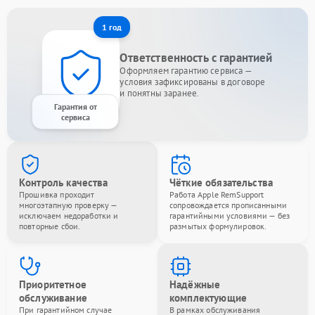
1 год
Ответственность с гарантией
Оформляем гарантию сервиса —
условия зафиксированы в договоре
и понятны заранее.
Гарантия от
сервиса
Контроль качества
Чёткие обязательства
Прошивка проходит
Работа Apple RemSupport
многоэтапную проверку —
сопровождается прописанными
исключаем недоработки и
гарантийными условиями — без
повторные сбои.
размытых формулировок.
Приоритетное
Надёжные
обслуживание
комплектующие
При гарантийном случае
В рамках обслуживания