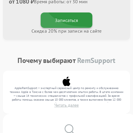
от 1080 ₽
Время работы: от 30 мин
Записаться
Скидка 20% при записи на сайте
Почему выбирают
RemSupport
AppleRemSupport — экспертный сервисный центр по ремонту и обслуживанию
техники Apple в Томске с более чем десятилетним опытом работы. В штате компании
— свыше 14 технических специалистов с профильной квалификацией. За время
работы помощь оказана свыше 10 000 клиентов, а также выполнено более 12 000
ремонтов. Ежемесячно в сервисный центр поступает более 300 обращений, включая , ,
Читать далее
. Мы беремся за задачи любой сложности и предлагаем стабильный уровень сервиса
благодаря отлаженным процессам ремонта.