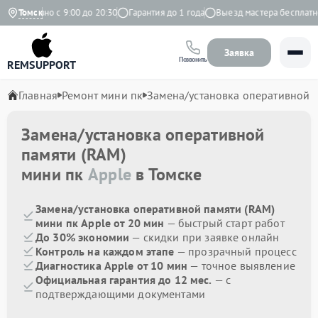
Ежедневно с 9:00 до 20:30
Томск
Гарантия до 1 года
Выезд мастера бесплатно
Заявка
Позвонить
REMSUPPORT
Главная
Ремонт мини пк
Замена/установка оперативной 
Замена/установка оперативной
памяти (RAM)
мини пк
Apple
в Томске
Замена/установка оперативной памяти (RAM)
мини пк Apple от 20 мин
— быстрый старт работ
До 30% экономии
— скидки при заявке онлайн
Контроль на каждом этапе
— прозрачный процесс
Диагностика Apple от 10 мин
— точное выявление
Официальная гарантия до 12 мес.
— с
подтверждающими документами