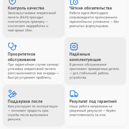
Контроль качества
Чёткие обязательства
Замена/установка оперативной
Работа Apple RemSupport
памяти (RAM) проходит
сопровождается прописанными
многоэтапную проверку —
гарантийными условиями — без
исключаем недоработки и
размытых формулировок.
повторные сбои.
Приоритетное
Надёжные
обслуживание
комплектующие
При гарантийном случае замена/
В рамках обслуживания
установка оперативной памяти
применяем проверенные детали
(ram) выполняется вне очереди —
— для стабильной работы
быстро устраняем проблему.
устройства.
Поддержка после
Результат под гарантией
Консультируем по эксплуатации
Наша работа направлена на
— помогаем продлить срок
уверенный результат — берём
службы после выполнения
ответственность за итог.
ремонта.