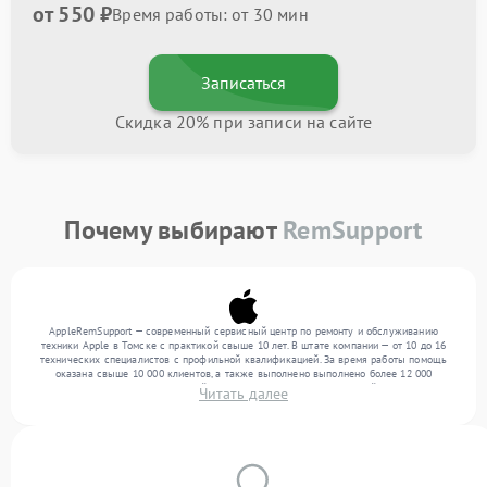
от 550 ₽
Время работы: от 30 мин
Записаться
Скидка 20% при записи на сайте
Почему выбирают
RemSupport
AppleRemSupport — современный сервисный центр по ремонту и обслуживанию
техники Apple в Томске с практикой свыше 10 лет. В штате компании — от 10 до 16
технических специалистов с профильной квалификацией. За время работы помощь
оказана свыше 10 000 клиентов, а также выполнено выполнено более 12 000
ремонтов. Ежемесячно в сервисный центр поступает более 300 устройств, включая , , .
Читать далее
Мы выполняем ремонт различного уровня сложности и предлагаем стабильный
уровень сервиса благодаря использованию современного оборудования.