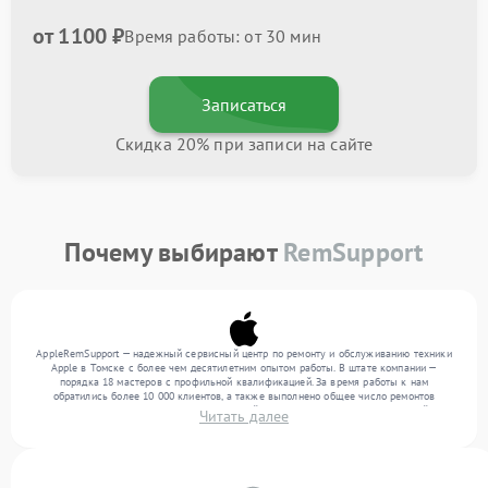
от 1100 ₽
Время работы: от 30 мин
Записаться
Скидка 20% при записи на сайте
Почему выбирают
RemSupport
AppleRemSupport — надежный сервисный центр по ремонту и обслуживанию техники
Apple в Томске с более чем десятилетним опытом работы. В штате компании —
порядка 18 мастеров с профильной квалификацией. За время работы к нам
обратились более 10 000 клиентов, а также выполнено общее число ремонтов
превысило 12 000. Ежемесячно в сервисный центр поступает более 300 устройств,
Читать далее
включая , , . Мы выполняем ремонт различного уровня сложности и гарантируем
высокое качество обслуживания благодаря опыту команды.