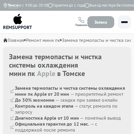
жедневно с 9:00 до 20:30
Томск
Гарантия до 1 года
Выезд мастера бесплатно
Заявка
Позвонить
REMSUPPORT
Главная
Ремонт мини пк
Замена термопасты и чистка си
Замена термопасты и чистка
системы охлаждения
мини пк
Apple
в Томске
Замена термопасты и чистка системы охлаждения
мини пк Apple от 20 мин
— приоритетный ремонт
До 30% экономии
— скидки при заявке онлайн
Контроль на каждом этапе
— статус ремонта по
запросу
Диагностика Apple от 10 мин
— понятный вывод
Официальная гарантия до 12 мес.
— с
поддержкой после ремонта