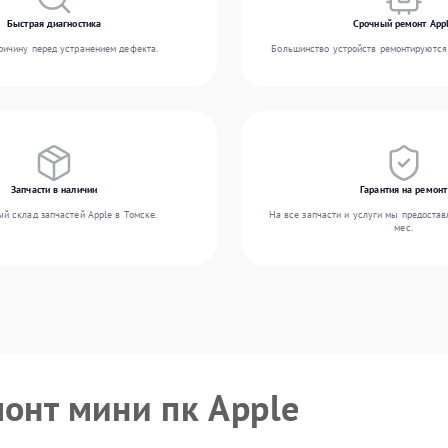
Быстрая диагностика
Срочный ремонт App
ичину перед устранением дефекта.
Большинство устройств ремонтируются 
Запчасти в наличии
Гарантия на ремонт
й склад запчастей Apple в Томске.
На все запчасти и услуги мы предостав
мес.
монт мини пк Apple