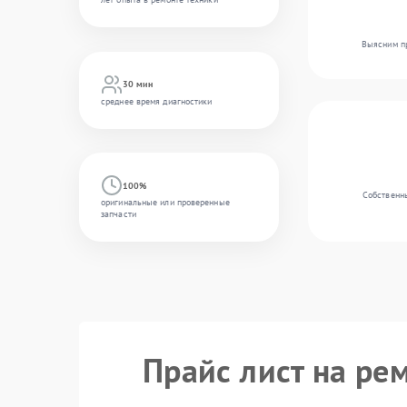
Выясним пр
30 мин
среднее время диагностики
100%
Собственны
оригинальные или проверенные
запчасти
Прайс лист на ре