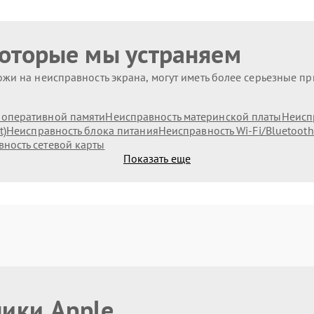
которые мы устраняем
жи на неисправность экрана, могут иметь более серьезные п
оперативной памяти
Неисправность материнской платы
Неисп
t)
Неисправность блока питания
Неисправность Wi-Fi/Bluetoot
ность сетевой карты
Показать еще
ники Apple