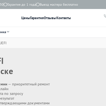
:30
Гарантия до 1 года
Выезд мастера бесплатно
Цены
Гарантия
Отзывы
Контакты
ника
UEFI
I
ске
0 мин
— приоритетный ремонт
нлайн
та по запросу
езультат
дтверждающими документами