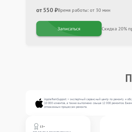
от 550 ₽
Время работы: от 30 мин
Записаться
Скидка 20% пр
П
AppleRemSupport — экспертный сервисный центр по ремонту и обс
10 000 клиентов, а также выполнено свыше 12 000 ремонтов. Ежем
отлаженным процессам ремонта.
13+
лет опыта в ремонте техники