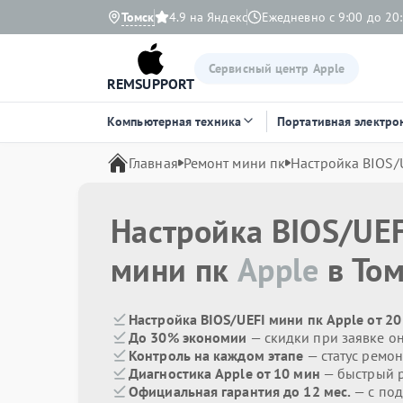
Томск
4.9 на Яндекс
Ежедневно с 9:00 до 20
Сервисный центр Apple
REMSUPPORT
Компьютерная техника
Портативная электро
Главная
Ремонт мини пк
Настройка BIOS/
Настройка BIOS/UEF
мини пк
Apple
в Том
Настройка BIOS/UEFI мини пк Apple от 2
До 30% экономии
— скидки при заявке о
Контроль на каждом этапе
— статус ремон
Диагностика Apple от 10 мин
— быстрый р
Официальная гарантия до 12 мес.
— с по