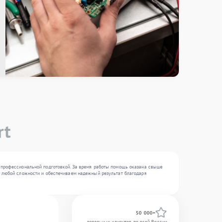
rt
 с профессиональной подготовкой. За время работы помощь оказана свыше
ки любой сложности и обеспечиваем надежный результат благодаря
50 000+
довольных клиентов по всей России