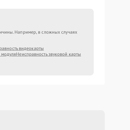
ричины. Например, в сложных случаях
равность видеокарты
h модуля
Неисправность звуковой карты