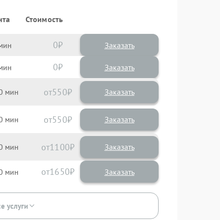
нта
Стоимость
0
Заказать
0
Заказать
550
0
550
0
1100
0
1650
0
се услуги