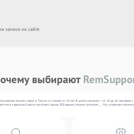
и записи на сайте
очему выбирают
RemSuppo
луживанию техники Apple в Томске со стажем от 10 лет. В штате компании — от 10 до 16 мастеров
есячно в сервисный центр поступает свыше 300 единиц техники, включая , , . Мы устраняем полом