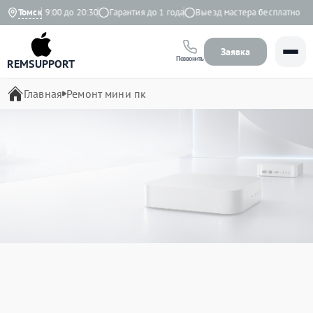
но с 9:00 до 20:30
Томск
Гарантия до 1 года
Выезд мастера бесплатно
Заявка
Позвонить
REMSUPPORT
Главная
Ремонт мини пк